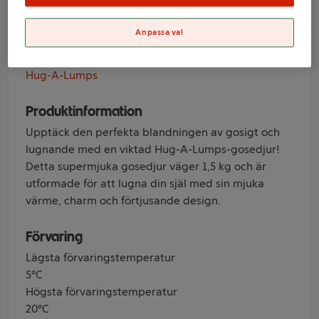
Hug-A-Lumps
Anpassa val
Varumärke
Hug-A-Lumps
Produktinformation
Upptäck den perfekta blandningen av gosigt och
lugnande med en viktad Hug-A-Lumps-gosedjur!
Detta supermjuka gosedjur väger 1,5 kg och är
utformade för att lugna din själ med sin mjuka
värme, charm och förtjusande design.
Förvaring
Lägsta förvaringstemperatur
5°C
Högsta förvaringstemperatur
20°C