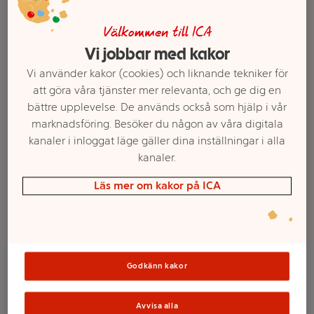
Välkommen till ICA
Vi jobbar med kakor
Vi använder kakor (cookies) och liknande tekniker för
att göra våra tjänster mer relevanta, och ge dig en
bättre upplevelse. De används också som hjälp i vår
marknadsföring. Besöker du någon av våra digitala
kanaler i inloggat läge gäller dina inställningar i alla
kanaler.
Välj butik och handla
Läs mer om kakor på ICA
Sortimentet kan variera mellan butikerna
Godkänn kakor
Mjukis Giraff 53cm
Avvisa alla