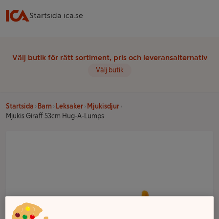
Startsida ica.se
Välj butik för rätt sortiment, pris och leveransalternativ
Välj butik
Startsida
Barn
Leksaker
Mjukisdjur
Mjukis Giraff 53cm Hug-A-Lumps