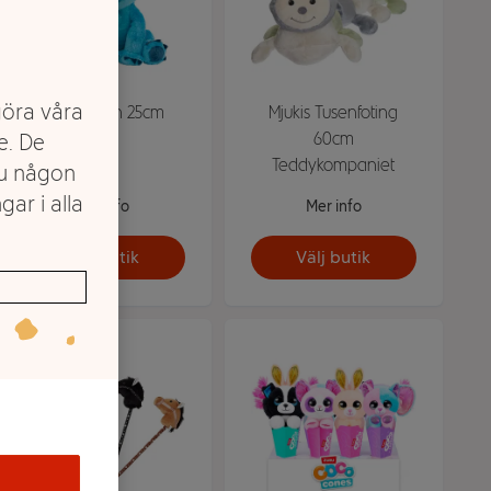
göra våra
Mjukis Stitch 25cm
Mjukis Tusenfoting
60cm
e. De
Teddykompaniet
du någon
gar i alla
Mer info
Mer info
Välj butik
Välj butik