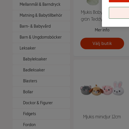
Mellanmål & Barndryck
Mjukis Babynalle 23cm
Matning & Babytillbehör
grön Teddykompaniet
Barn- & Babyvård
Mer info
Barn & Ungdomsböcker
Välj butik
Leksaker
Babyleksaker
Badleksaker
Blasters
Bollar
Dockor & Figurer
Fidgets
Mjukis minidjur 12cm
Fordon