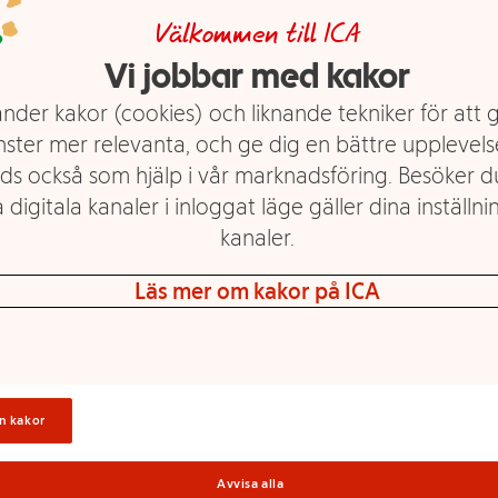
Välkommen till ICA
Vi jobbar med kakor
nder kakor (cookies) och liknande tekniker för att 
Mjukiskudde hund
Mjukiskudde Krokodil
90cm
90cm
nster mer relevanta, och ge dig en bättre upplevels
ds också som hjälp i vår marknadsföring. Besöker 
 digitala kanaler i inloggat läge gäller dina inställnin
Mer info
Mer info
kanaler.
Välj butik
Välj butik
Läs mer om kakor på ICA
n kakor
Avvisa alla