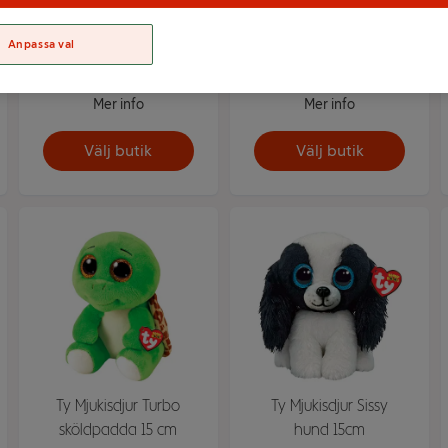
Mjukis Gabby 25cm
Mjukis Angel 25cm
Anpassa val
Disney
Mer info
Mer info
Välj butik
Välj butik
Ty Mjukisdjur Turbo
Ty Mjukisdjur Sissy
sköldpadda 15 cm
hund 15cm