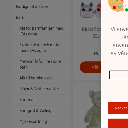
Färdigmat & Såser
Barn
Vi anvä
Allt för barnfamiljen med
Mjukis Coco Squishie
ICAs egna
30cm 1-p
tjä
använ
Sköta, trösta och mata
med ICAs egna
av våra
Mer info
Mellanmål för lite större
Välj butik
barn
Allt till barnkalaset
Blöjor & Tvättservetter
Barnmat
Godkän
Barngröt & Välling
Mjölkersättning