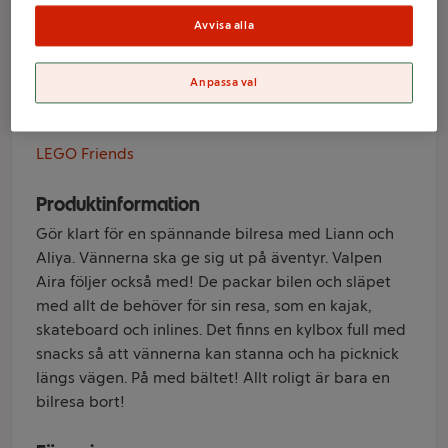
Bilresa med
Avvisa alla
vänner 42659
Anpassa val
Varumärke
LEGO Friends
Produktinformation
Gör klart för en spännande bilresa med Liann och
Aliya. Vännerna ska ge sig ut på äventyr. Valpen
Aira följer också med! De packar bilen och släpet
med allt de behöver för sin resa, som en kajak,
skateboard och inlines. Det finns en kylbox full med
snacks så att vännerna kan stanna och ha picknick
längs vägen. På med bältet! Allt roligt är bara en
bilresa bort!