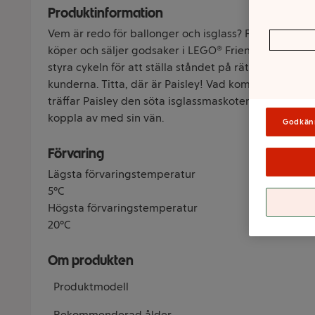
Produktinformation
Vem är redo för ballonger och isglass? Följ med vän
köper och säljer godsaker i LEGO® Friends Glass- och
styra cykeln för att ställa ståndet på rätt plats. Sedan
kunderna. Titta, där är Paisley! Vad kommer hon att 
träffar Paisley den söta isglassmaskoten och går seda
koppla av med sin vän.
Godkän
Förvaring
Lägsta förvaringstemperatur
5°C
Högsta förvaringstemperatur
20°C
Om produkten
Produktmodell
Rekommenderad ålder