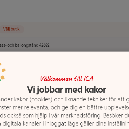
Välj butik
ass- och ballongstånd 42692
s- och
Välkommen till ICA
2
Vi jobbar med kakor
nder kakor (cookies) och liknande tekniker för att 
nster mer relevanta, och ge dig en bättre upplevels
ds också som hjälp i vår marknadsföring. Besöker 
 digitala kanaler i inloggat läge gäller dina inställnin