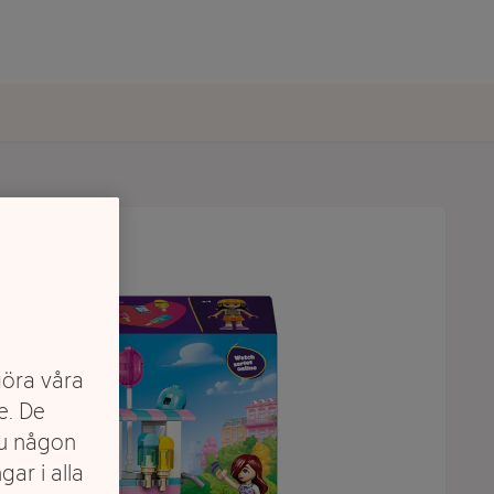
göra våra
e. De
du någon
gar i alla