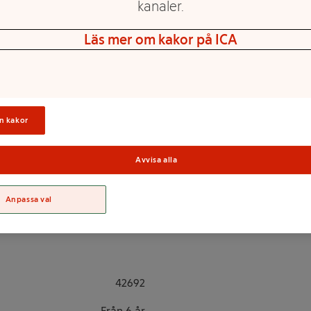
kanaler.
nerna Paisley och Liann när de
Läs mer om kakor på ICA
 ballongstånd. Hjälp Liann att
 är det dags att sälja till
välja? När hon har betalat
n bort till bordet för att
n kakor
Sortime
Avvisa alla
Anpassa val
42692
Från 6 år