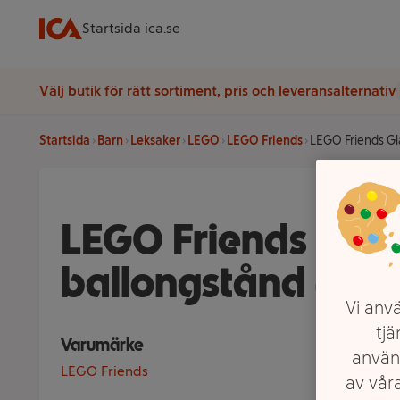
Startsida ica.se
Välj butik för rätt sortiment, pris och leveransalternativ
Startsida
Barn
Leksaker
LEGO
LEGO Friends
LEGO Friends Gl
LEGO Friends Glas
ballongstånd 4269
Vi anvä
tjä
Varumärke
använ
LEGO Friends
av våra