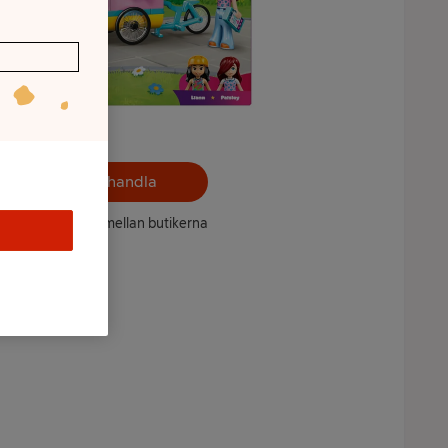
Välj butik och handla
ntet kan variera mellan butikerna