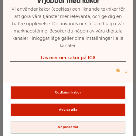
Vi jobbar med kakor
Vi använder kakor (cookies) och liknande tekniker för
att göra våra tjänster mer relevanta, och ge dig en
bättre upplevelse. De används också som hjälp i vår
marknadsföring. Besöker du någon av våra digitala
kanaler i inloggat läge gäller dina inställningar i alla
kanaler.
Läs mer om kakor på ICA
Välj butik och handla
Sortimentet kan variera mellan butikerna
Godkänn kakor
Avvisa alla
Städservetter
Anpassa val