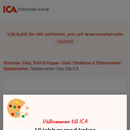
Startsida ica.se
Välj butik för rätt sortiment, pris och leveransalternativ
Välj butik
Startsida
Städ, Tvätt & Papper
Städ
Städdukar & Städservetter
Städservetter
Städservetter Glas 20p ICA
Välkommen till ICA