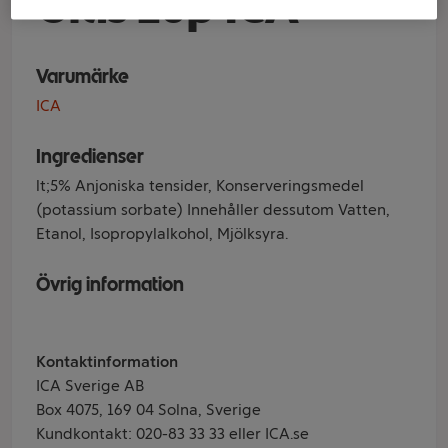
Glas 20p ICA
Varumärke
ICA
Ingredienser
lt;5% Anjoniska tensider, Konserveringsmedel
(potassium sorbate) Innehåller dessutom Vatten,
Etanol, Isopropylalkohol, Mjölksyra.
Övrig information
Kontaktinformation
ICA Sverige AB
Box 4075, 169 04 Solna, Sverige
Kundkontakt: 020-83 33 33 eller ICA.se