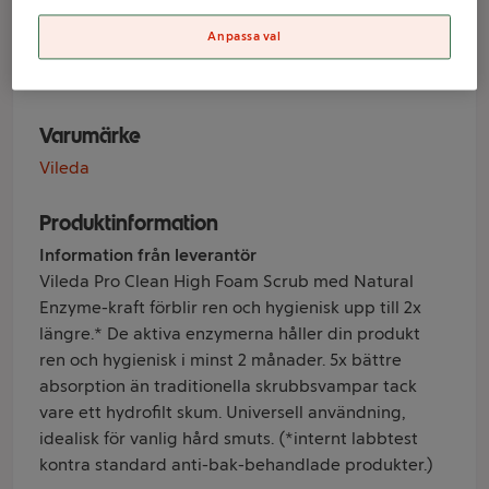
med grepp Pro
Clean 3-p Vileda
Anpassa val
Varumärke
Vileda
Produktinformation
Information från leverantör
Vileda Pro Clean High Foam Scrub med Natural
Enzyme-kraft förblir ren och hygienisk upp till 2x
längre.* De aktiva enzymerna håller din produkt
ren och hygienisk i minst 2 månader. 5x bättre
absorption än traditionella skrubbsvampar tack
vare ett hydrofilt skum. Universell användning,
idealisk för vanlig hård smuts. (*internt labbtest
kontra standard anti-bak-behandlade produkter.)