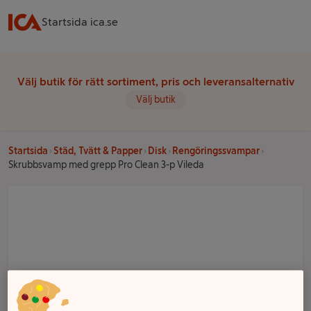
Startsida ica.se
Välj butik för rätt sortiment, pris och leveransalternativ
Välj butik
Startsida
Städ, Tvätt & Papper
Disk
Rengöringssvampar
Skrubbsvamp med grepp Pro Clean 3-p Vileda