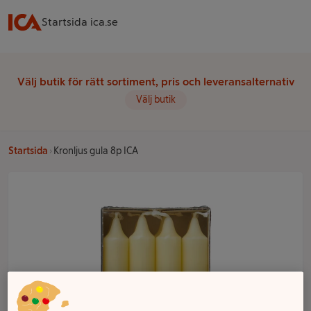
Startsida ica.se
Välj butik för rätt sortiment, pris och leveransalternativ
Välj butik
Startsida
Kronljus gula 8p ICA