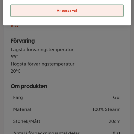
Anpassa val
Varumärke
ICA
Förvaring
Lägsta förvaringstemperatur
5°C
Högsta förvaringstemperatur
20°C
Om produkten
Färg
Gul
Material
100% Stearin
Storlek/Mått
20cm
Antal i förpackning/antal delar
8 st