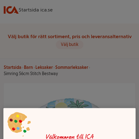
Startsida ica.se
Välj butik för rätt sortiment, pris och leveransalternativ
Välj butik
Startsida
Barn
Leksaker
Sommarleksaker
Simring 56cm Stitch Bestway
Välkommen till ICA