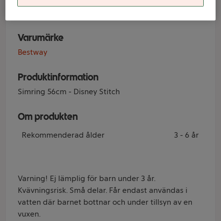
Stitch Bestway
Varumärke
Bestway
Produktinformation
Simring 56cm - Disney Stitch
Om produkten
Rekommenderad ålder
3 - 6 år
Varning! Ej lämplig för barn under 3 år.
Kvävningsrisk. Små delar. Får endast användas i
vatten där barnet bottnar och under tillsyn av en
vuxen.