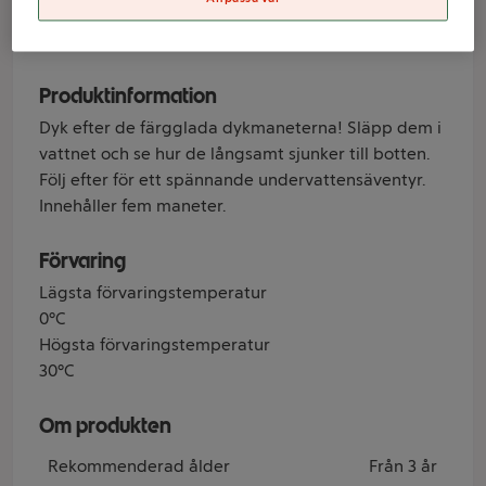
Varumärke
Toyrock Summer
Produktinformation
Dyk efter de färgglada dykmaneterna! Släpp dem i
vattnet och se hur de långsamt sjunker till botten.
Följ efter för ett spännande undervattensäventyr.
Innehåller fem maneter.
Förvaring
Lägsta förvaringstemperatur
0°C
Högsta förvaringstemperatur
30°C
Om produkten
Rekommenderad ålder
Från 3 år