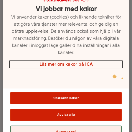
Välkommen till ICA
Vi jobbar med kakor
Vi använder kakor (cookies) och liknande tekniker för
att göra våra tjänster mer relevanta, och ge dig en
bättre upplevelse. De används också som hjälp i vår
marknadsföring. Besöker du någon av våra digitala
kanaler i inloggat läge gäller dina inställningar i alla
kanaler.
Läs mer om kakor på ICA
Välj butik och handla
Sortimentet kan variera mellan butikerna
Godkänn kakor
Dykmaneter 5-p
Avvisa alla
Anpassa val