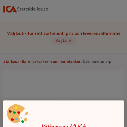
Startsida ica.se
Välj butik för rätt sortiment, pris och leveransalternativ
Välj butik
Startsida
Barn
Leksaker
Sommarleksaker
Dykmaneter 5-p