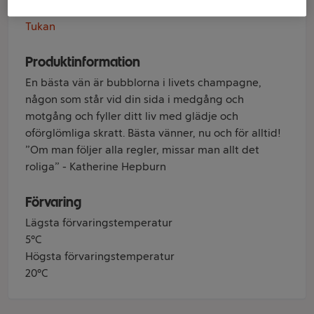
Varumärke
Tukan
Produktinformation
En bästa vän är bubblorna i livets champagne,
någon som står vid din sida i medgång och
motgång och fyller ditt liv med glädje och
oförglömliga skratt. Bästa vänner, nu och för alltid!
”Om man följer alla regler, missar man allt det
roliga” - Katherine Hepburn
Förvaring
Lägsta förvaringstemperatur
5°C
Högsta förvaringstemperatur
20°C