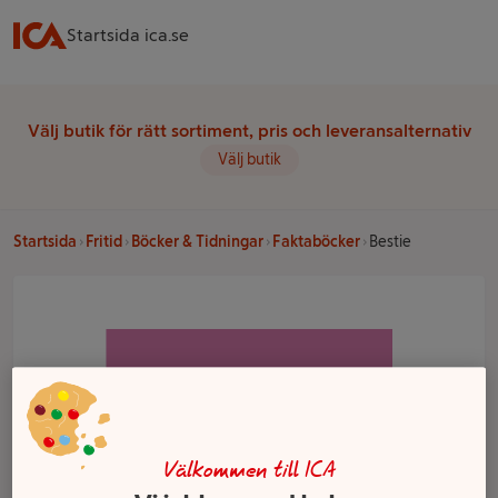
Startsida ica.se
Välj butik för rätt sortiment, pris och leveransalternativ
Välj butik
Startsida
Fritid
Böcker & Tidningar
Faktaböcker
Bestie
Välkommen till ICA