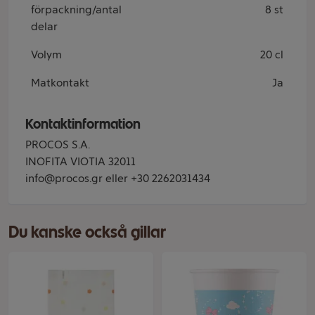
förpackning/antal
8 st
delar
Volym
20 cl
Matkontakt
Ja
Kontaktinformation
PROCOS S.A.
INOFITA VIOTIA 32011
info@procos.gr eller +30 2262031434
Du kanske också gillar