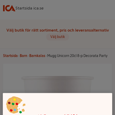
Startsida ica.se
Välj butik för rätt sortiment, pris och leveransalternativ
Välj butik
Startsida
Barn
Barnkalas
Mugg Unicorn 20cl 8-p Decorata Party