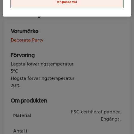
Anpassa val
Party
Varumärke
Decorata Party
Förvaring
Lägsta förvaringstemperatur
5°C
Högsta förvaringstemperatur
20°C
Om produkten
FSC-certifierat papper.
Material
Engångs.
Antal i