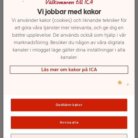
Välkommen till ICA
Vi jobbar med kakor
Vi använder kakor (cookies) och liknande tekniker för
att göra våra tjänster mer relevanta, och ge dig en
bättre upplevelse. De används också som hjälp i vår
marknadsföring. Besöker du någon av våra digitala
kanaler i inloggat läge gäller dina inställningar i alla
kanaler.
Läs mer om kakor på ICA
Välj butik och handla
Sortimentet kan variera mellan butikerna
Godkänn kakor
Mugg Unicorn 20cl
Avvisa alla
8-p Decorata