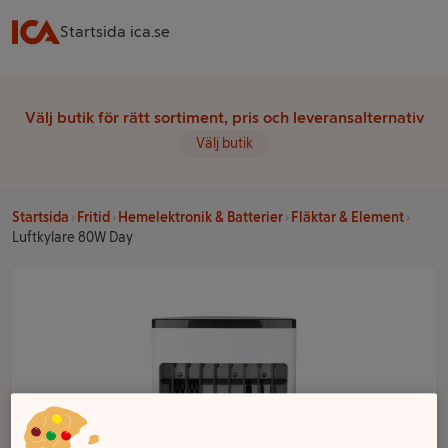
Startsida ica.se
Välj butik för rätt sortiment, pris och leveransalternativ
Välj butik
Startsida
Fritid
Hemelektronik & Batterier
Fläktar & Element
Luftkylare 80W Day