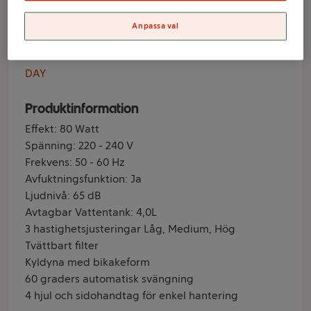
Day
Anpassa val
Varumärke
DAY
Produktinformation
Effekt: 80 Watt
Spänning: 220 - 240 V
Frekvens: 50 - 60 Hz
Avfuktningsfunktion: Ja
Ljudnivå: 65 dB
Avtagbar Vattentank: 4,0L
3 hastighetsjusteringar Låg, Medium, Hög
Tvättbart filter
Kyldyna med bikakeform
60 graders automatisk svängning
4 hjul och sidohandtag för enkel hantering