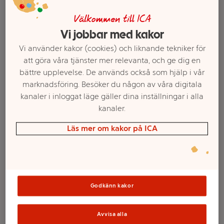
Välkommen till ICA
Vi jobbar med kakor
Vi använder kakor (cookies) och liknande tekniker för
att göra våra tjänster mer relevanta, och ge dig en
bättre upplevelse. De används också som hjälp i vår
marknadsföring. Besöker du någon av våra digitala
kanaler i inloggat läge gäller dina inställningar i alla
kanaler.
Läs mer om kakor på ICA
Välj butik och handla
Sortimentet kan variera mellan butikerna
Godkänn kakor
Luftkylare 80W
Avvisa alla