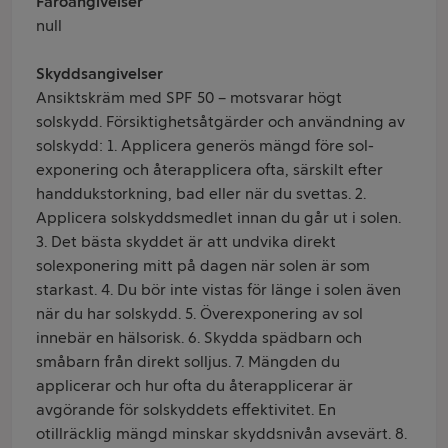
Faroangivelser
null
Skyddsangivelser
Ansiktskräm med SPF 50 – motsvarar högt
solskydd. Försiktighetsåtgärder och användning av
solskydd: 1. Applicera generös mängd före sol-
exponering och återapplicera ofta, särskilt efter
handdukstorkning, bad eller när du svettas. 2.
Applicera solskyddsmedlet innan du går ut i solen.
3. Det bästa skyddet är att undvika direkt
solexponering mitt på dagen när solen är som
starkast. 4. Du bör inte vistas för länge i solen även
när du har solskydd. 5. Överexponering av sol
innebär en hälsorisk. 6. Skydda spädbarn och
småbarn från direkt solljus. 7. Mängden du
applicerar och hur ofta du återapplicerar är
avgörande för solskyddets effektivitet. En
otillräcklig mängd minskar skyddsnivån avsevärt. 8.