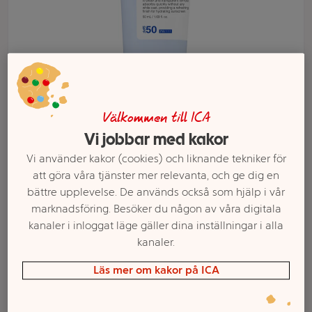
Välkommen till ICA
Vi jobbar med kakor
Vi använder kakor (cookies) och liknande tekniker för
att göra våra tjänster mer relevanta, och ge dig en
bättre upplevelse. De används också som hjälp i vår
Välj butik och handla
marknadsföring. Besöker du någon av våra digitala
kanaler i inloggat läge gäller dina inställningar i alla
Sortimentet kan variera mellan butikerna
kanaler.
Läs mer om kakor på ICA
Ansikskräm Ultra