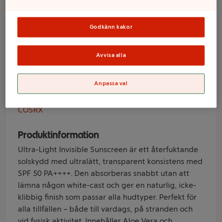
Light Invisible
Sunscreen SPF50
Godkänn kakor
50ml COSRX
Avvisa alla
Anpassa val
Varumärke
COSRX
Produktinformation
Ultra-Light Invisible Sunscreen är ett återfuktande
solskydd med ultralätt, transparent konsistens med
SPF 50 PA++++. Den absorberas snabbt utan att
lämna någon white-cast och ger en naturlig, icke-
klibbig finish som passar alla hudtyper. Perfekt för
alla tillfällen – både till vardags, på stranden och
vid fysisk aktivitet. Innehåller Aloe Vera och