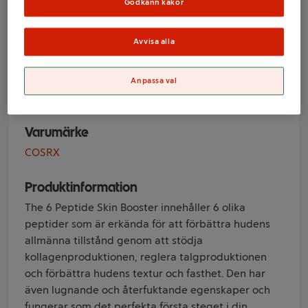
Godkänn kakor
6 Peptide Skin
Booster 150ml
Avvisa alla
COSRX
Anpassa val
Varumärke
COSRX
Produktinformation
The 6 Peptide Skin Booster innehåller 6 olika
peptider som är erkända för att förbättra hudens
allmänna tillstånd genom att stödja
kollagenproduktionen, reglera talgproduktionen
och förbättra hudens textur och fasthet. Den har
även lugnande och återfuktande egenskaper och
fungerar som det perfekta första steget i din