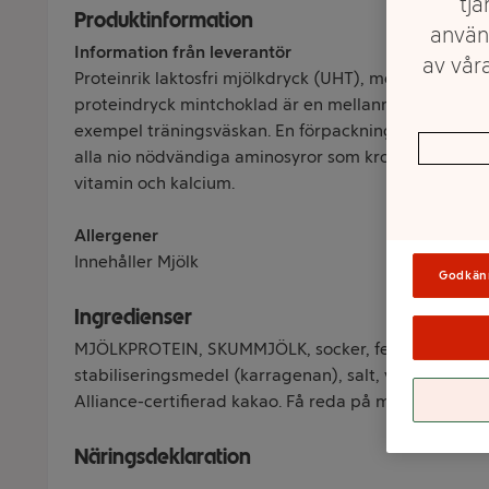
tjä
Produktinformation
använ
Information från leverantör
av våra
Proteinrik laktosfri mjölkdryck (UHT), med smak av 
proteindryck mintchoklad är en mellanmålsdryck som ä
exempel träningsväskan. En förpackning innehåller 2
alla nio nödvändiga aminosyror som kroppen behöve
vitamin och kalcium.
Allergener
Innehåller Mjölk
Godkän
Ingredienser
MJÖLKPROTEIN, SKUMMJÖLK, socker, fettreducerad k
stabiliseringsmedel (karragenan), salt, vitamin D, l
Alliance-certifierad kakao. Få reda på mer på ra.org.
Näringsdeklaration