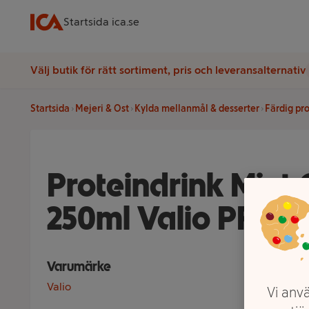
Startsida ica.se
Välj butik för rätt sortiment, pris och leveransalternativ
Startsida
Mejeri & Ost
Kylda mellanmål & desserter
Färdig pr
Proteindrink Mint
250ml Valio PROfe
Varumärke
Valio
Vi anvä