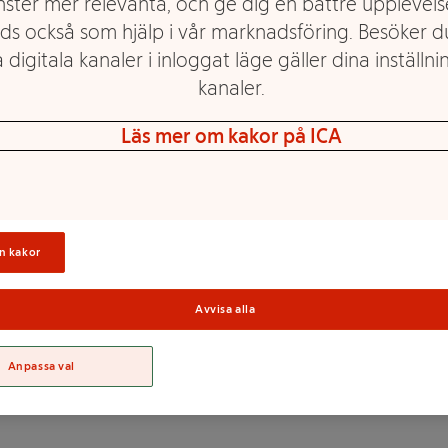
nster mer relevanta, och ge dig en bättre upplevels
ds också som hjälp i vår marknadsföring. Besöker 
 digitala kanaler i inloggat läge gäller dina inställnin
mintchoklad. Valio PROfeel®
kanaler.
r enkel att ta med i till
5 g högklassigt mjölkprotein,
Läs mer om kakor på ICA
r och är dessutom rik på D-
Sortime
n kakor
Avvisa alla
akao** 1,1 %, aromer,
aktasenzym. **Rainforest
Anpassa val