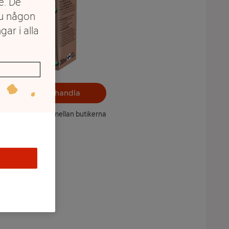
e. De
du någon
gar i alla
Välj butik och handla
ntet kan variera mellan butikerna