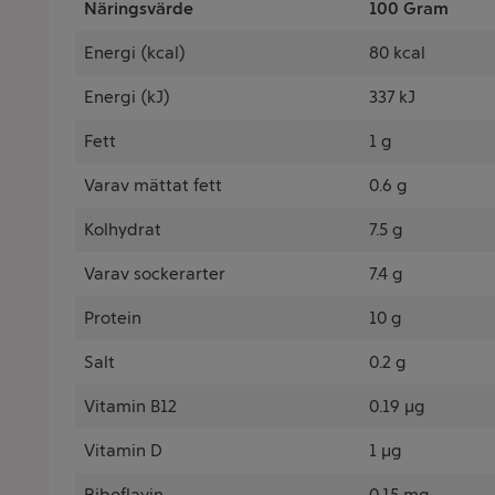
Näringsvärde
100 Gram
Energi (kcal)
80 kcal
Energi (kJ)
337 kJ
Fett
1 g
Varav mättat fett
0.6 g
Kolhydrat
7.5 g
Varav sockerarter
7.4 g
Protein
10 g
Salt
0.2 g
Vitamin B12
0.19 µg
Vitamin D
1 µg
Riboflavin
0.15 mg