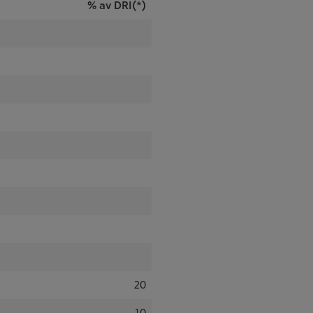
% av DRI(*)
20
10