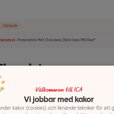
Välj butik
oteindryck
Proteindrink Mint Chocolate 250ml Valio PROfeel®
 Chocolate
el®
Välkommen till ICA
Vi jobbar med kakor
nder kakor (cookies) och liknande tekniker för att 