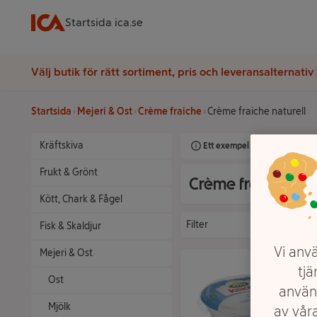
Startsida ica.se
Välj butik för rätt sortiment, pris och leveransalternativ
Startsida
Mejeri & Ost
Crème fraiche
Crème fraiche naturell
Kräftskiva
Ett exempel på onlinesortimen
Frukt & Grönt
Crème fraiche natu
Kött, Chark & Fågel
Filter
Fisk & Skaldjur
Vi anvä
Mejeri & Ost
tjä
Ost
använ
Mjölk
av våra