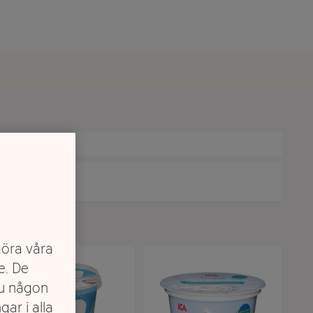
göra våra
e. De
du någon
gar i alla