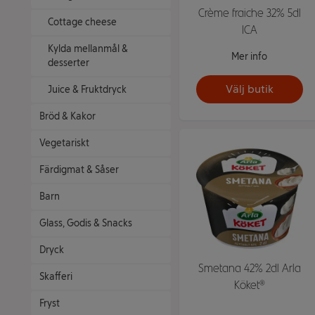
Crème fraiche 32% 5dl
Cottage cheese
ICA
Kylda mellanmål &
Mer info
desserter
Välj butik
Juice & Fruktdryck
Bröd & Kakor
Vegetariskt
Färdigmat & Såser
Barn
Glass, Godis & Snacks
Dryck
Smetana 42% 2dl Arla
Skafferi
Köket®
Fryst