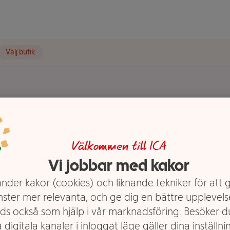
Välj butik
t visas.
rell
Välkommen till ICA
Vi jobbar med kakor
nder kakor (cookies) och liknande tekniker för att 
nster mer relevanta, och ge dig en bättre upplevels
ds också som hjälp i vår marknadsföring. Besöker 
 digitala kanaler i inloggat läge gäller dina inställnin