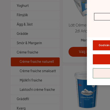
Yoghurt
Filmjölk
Ägg & Jäst
Lätt Crème fraiche 13%
2dl Arla Köket®
Grädde
Mer info
Smör & Margarin
Godkän
Välj butik
Crème fraiche
Crème fraiche naturell
Crème fraiche smaksatt
Mjölkfri fraiche
Laktosfri crème fraiche
Gräddfil
Kvarg