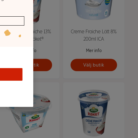
Lätt crème fraiche 13%
Creme Fraiche Lätt 8%
5dl Arla Köket®
200ml ICA
Mer info
Mer info
Välj butik
Välj butik