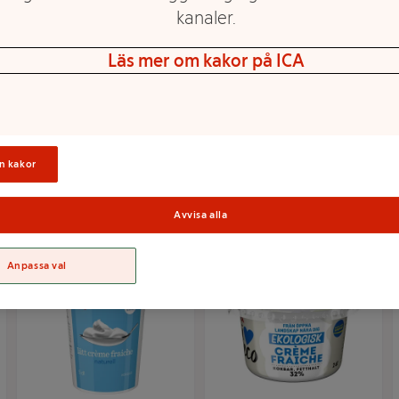
kanaler.
Läs mer om kakor på ICA
Crème fraiche Lätt 13%
Crème fraiche 32% 2dl
2dl ICA
ICA
Mer info
Mer info
n kakor
Välj butik
Välj butik
Avvisa alla
Anpassa val