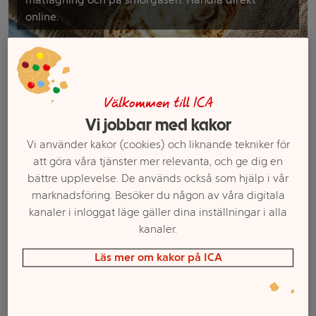
online.
Filter
Välkommen till ICA
Vi jobbar med kakor
Vi använder kakor (cookies) och liknande tekniker för
att göra våra tjänster mer relevanta, och ge dig en
bättre upplevelse. De används också som hjälp i vår
marknadsföring. Besöker du någon av våra digitala
kanaler i inloggat läge gäller dina inställningar i alla
kanaler.
Brynt Smör & Raps 75%
Plant B+tter
Läs mer om kakor på ICA
300g Bregott®
växtbaserad 79% 250g
Flora
Mer info
Mer info