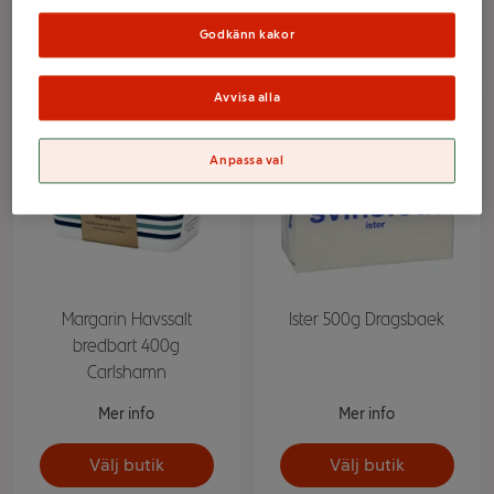
Välj butik
Välj butik
Godkänn kakor
Avvisa alla
Anpassa val
Margarin Havssalt
Ister 500g Dragsbaek
bredbart 400g
Carlshamn
Mer info
Mer info
Välj butik
Välj butik