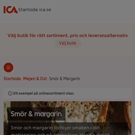
Startsida ica.se
Välj butik för rätt sortiment, pris och leveransalternativ
Välj butik
Startsida
Mejeri & Ost
Smör & Margarin
Ett exempel på onlinesortiment visas.
Smör & margarin
Smör och margarin förhöjer smaken i din
matlagning och på smörgåsen. Handla direkt