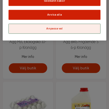
Godkänn kakor
Avvisa alla
Anpassa val
Ägg M/L Ekologiska 10-
Ägg BRIS Frigående S
p Kronägg
6-p Kronägg
Mer info
Mer info
Välj butik
Välj butik