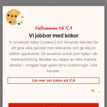
Välkommen till ICA
Vi jobbar med kakor
Vi använder kakor (cookies) och liknande tekniker för
att göra våra tjänster mer relevanta, och ge dig en
bättre upplevelse. De används också som hjälp i vår
Ägg Frigående M/L 20-
Ägg Småland
marknadsföring. Besöker du någon av våra digitala
p Kronägg
frigående inne M/L 18-
kanaler i inloggat läge gäller dina inställningar i alla
p Kronägg
kanaler.
Mer info
Mer info
Läs mer om kakor på ICA
Välj butik
Välj butik