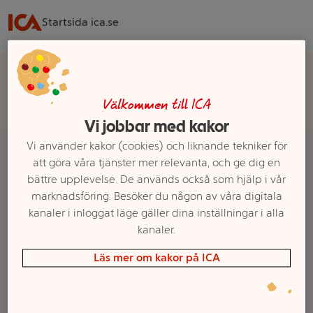
Startsida ica.se
Välj butik för rätt sortiment, pris och leveransalternativ
Välj butik
Välkommen till ICA
Vi jobbar med kakor
Vi använder kakor (cookies) och liknande tekniker för
att göra våra tjänster mer relevanta, och ge dig en
bättre upplevelse. De används också som hjälp i vår
Startsida
Hem & Inredning
Kontor, Hobby & Pyssel
marknadsföring. Besöker du någon av våra digitala
Frimärken & post
Post & brev
kanaler i inloggat läge gäller dina inställningar i alla
kanaler.
Ett exempel på onlinesortiment visas.
Läs mer om kakor på ICA
Post & brev
Filter