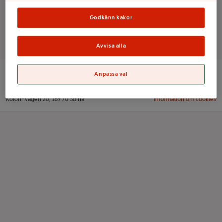
Godkänn kakor
Det finns tyvärr inga produkter i den här kategorin
Avvisa alla
Anpassa val
ICA Sverige AB
Orgnr: 556021-0261
Kolonnvägen 20, 169 70 Solna
Information om cookies