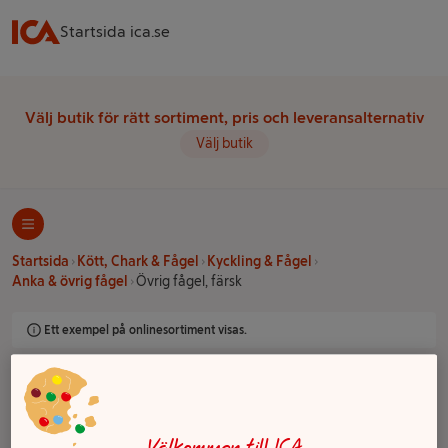
Startsida ica.se
Välj butik för rätt sortiment, pris och leveransalternativ
Välj butik
Startsida
Kött, Chark & Fågel
Kyckling & Fågel
Anka & övrig fågel
Övrig fågel, färsk
Ett exempel på onlinesortiment visas.
Övrig fågel, färsk
Filter