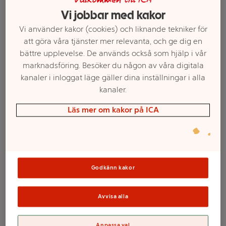
Välkommen till ICA
Vi jobbar med kakor
Vi använder kakor (cookies) och liknande tekniker för
att göra våra tjänster mer relevanta, och ge dig en
bättre upplevelse. De används också som hjälp i vår
marknadsföring. Besöker du någon av våra digitala
kanaler i inloggat läge gäller dina inställningar i alla
kanaler.
Läs mer om kakor på ICA
Kalkonlårfilé 300g
Pulled turkey 450g Tulip
Ingelsta kalkon
Mer info
Mer info
Godkänn kakor
Välj butik
Välj butik
Avvisa alla
Anpassa val