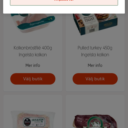
Kalkonbröstfilé 400g
Pulled turkey 450g
Ingelsta kalkon
Ingelsta kalkon
Mer info
Mer info
Välj butik
Välj butik