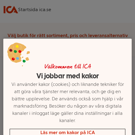
Startsida ica.se
Välj butik för rätt sortiment, pris och leveransalternativ
Välj butik
Välkommen till ICA
Vi jobbar med kakor
Startsida
Kött, Chark & Fågel
Kyckling & Fågel
Vi använder kakor (cookies) och liknande tekniker för
Anka & övrig fågel
Övrig fågel, fryst
att göra våra tjänster mer relevanta, och ge dig en
bättre upplevelse. De används också som hjälp i vår
Ett exempel på onlinesortiment visas.
marknadsföring. Besöker du någon av våra digitala
kanaler i inloggat läge gäller dina inställningar i alla
Övrig fågel, fryst
kanaler.
Läs mer om kakor på ICA
Filter