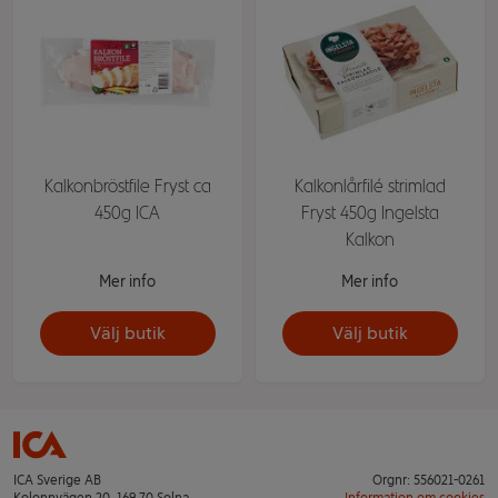
Kalkonbröstfile Fryst ca
Kalkonlårfilé strimlad
450g ICA
Fryst 450g Ingelsta
Kalkon
Mer info
Mer info
Välj butik
Välj butik
ICA Sverige AB
Orgnr: 556021-0261
Kolonnvägen 20, 169 70 Solna
Information om cookies