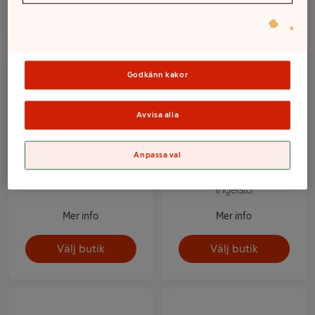
Godkänn kakor
Avvisa alla
Anpassa val
Ankbröst Fryst 200g ICA
Kalkon hel Fryst ca 4kg
Ingelsta
Mer info
Mer info
Välj butik
Välj butik