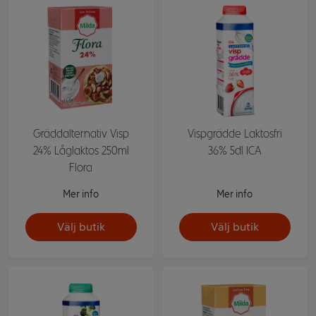
Gräddalternativ Visp
Vispgrädde Laktosfri
24% Låglaktos 250ml
36% 5dl ICA
Flora
Mer info
Mer info
Välj butik
Välj butik