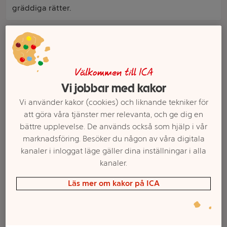
gräddiga rätter.
Filter
Välkommen till ICA
Vi jobbar med kakor
Vi använder kakor (cookies) och liknande tekniker för
att göra våra tjänster mer relevanta, och ge dig en
bättre upplevelse. De används också som hjälp i vår
marknadsföring. Besöker du någon av våra digitala
kanaler i inloggat läge gäller dina inställningar i alla
Vispgrädde Laktosfri
Vispgrädde Laktosfri
kanaler.
36% 2,5dl ICA
35% 5dl Valio
Läs mer om kakor på ICA
Mer info
Mer info
Välj butik
Välj butik