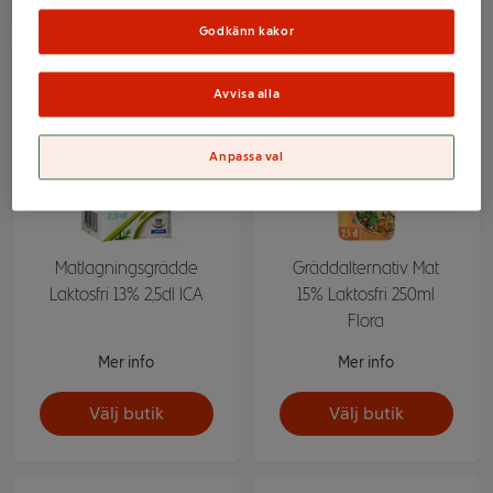
Godkänn kakor
Avvisa alla
Anpassa val
Matlagningsgrädde
Gräddalternativ Mat
Laktosfri 13% 2,5dl ICA
15% Laktosfri 250ml
Flora
Mer info
Mer info
Välj butik
Välj butik