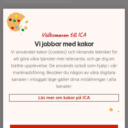
Välkommen till ICA
Vi jobbar med kakor
Vi använder kakor (cookies) och liknande tekniker för
att göra våra tjänster mer relevanta, och ge dig en
bättre upplevelse. De används också som hjälp i vår
Trosskydd discreet Ultra
Inkontinens Discreet
marknadsföring. Besöker du någon av våra digitala
Mini Plus 24-p
Base 24-p Always
kanaler i inloggat läge gäller dina inställningar i alla
kanaler.
Mer info
Mer info
Läs mer om kakor på ICA
Välj butik
Välj butik