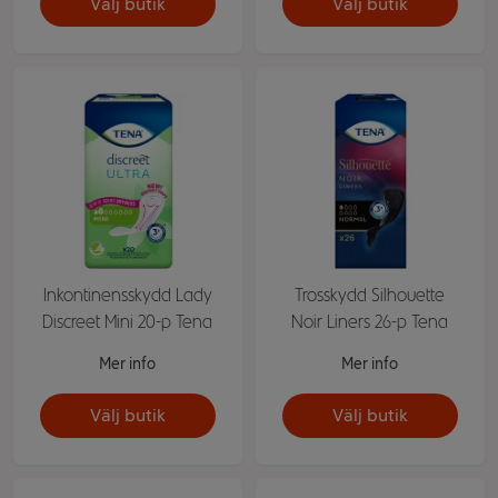
Välj butik
Välj butik
Inkontinensskydd Lady
Trosskydd Silhouette
Discreet Mini 20-p Tena
Noir Liners 26-p Tena
Mer info
Mer info
Välj butik
Välj butik