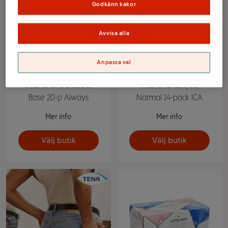
Godkänn kakor
Avvisa alla
Anpassa val
Inkontinens Discreet
Inkontinensskydd
Base 20-p Always
Normal 14-pack ICA
Mer info
Mer info
Välj butik
Välj butik