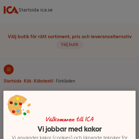
Startsida ica.se
Välj butik för rätt sortiment, pris och leveransalternativ
Välj butik
Startsida
Kök
Kökstextil
Förkläden
Ett exempel på onlinesortiment visas.
Förkläden
Välkommen till ICA
Vi jobbar med kakor
Filter
Vi använder kakor (cookies) och liknande tekniker för