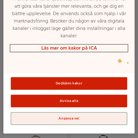
att göra våra tjänster mer relevanta, och ge dig en
bättre upplevelse. De används också som hjälp i vår
marknadsföring. Besöker du någon av våra digitala
kanaler i inloggat läge gäller dina inställningar i alla
kanaler.
Läs mer om kakor på ICA
Kockmössa Barn
Förkläde för
Onesize ICA
fruktsamling Svart 1-p
Godkänn kakor
Grouw
Mer info
Mer info
Avvisa alla
Välj butik
Välj butik
Anpassa val