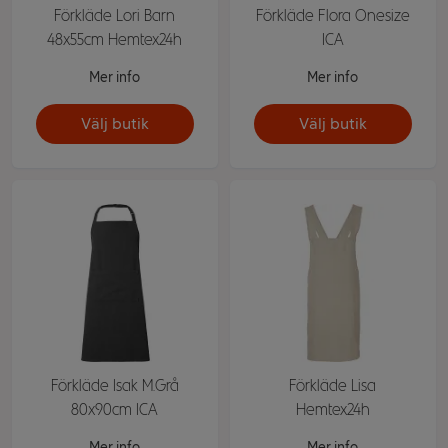
Förkläde Lori Barn
Förkläde Flora Onesize
48x55cm Hemtex24h
ICA
Mer info
Mer info
Välj butik
Välj butik
Förkläde Isak M.Grå
Förkläde Lisa
80x90cm ICA
Hemtex24h
Mer info
Mer info