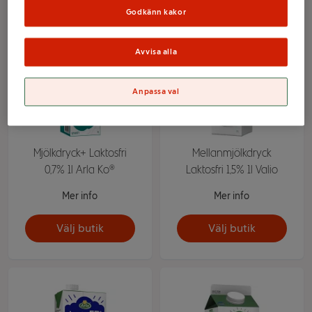
Godkänn kakor
Avvisa alla
Anpassa val
Mjölkdryck+ Laktosfri
Mellanmjölkdryck
0,7% 1l Arla Ko®
Laktosfri 1,5% 1l Valio
Mer info
Mer info
Välj butik
Välj butik