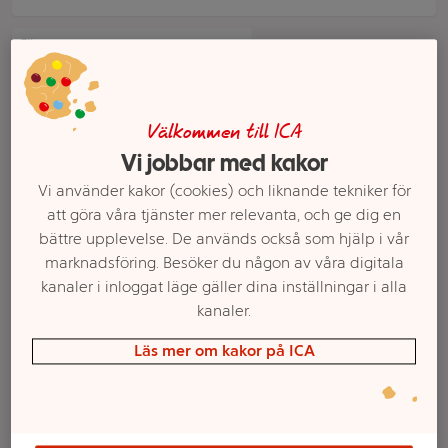
Filter
Välkommen till ICA
Vi jobbar med kakor
Vi använder kakor (cookies) och liknande tekniker för
att göra våra tjänster mer relevanta, och ge dig en
bättre upplevelse. De används också som hjälp i vår
marknadsföring. Besöker du någon av våra digitala
kanaler i inloggat läge gäller dina inställningar i alla
Mjölkdryck Laktosfri 3%
Lättmjölkdryck Laktosfri
kanaler.
1l ICA
0,5% 1l ICA
Läs mer om kakor på ICA
Mer info
Mer info
Välj butik
Välj butik