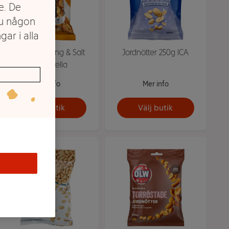
e. De
du någon
gar i alla
Nötmix Honung & Salt
Jordnötter 250g ICA
175g Estrella
Mer info
Mer info
Välj butik
Välj butik