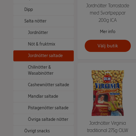
Jordnötter Torrostade
Dipp
med Svartpeppar
200g ICA
Salta nötter
Mer info
Jordnötter
Nöt & fruktmix
Välj butik
Jordnötter saltade
Chilinötter &
Wasabinötter
Cashewnötter saltade
Mandlar saltade
Pistagenötter saltade
Övriga saltade nötter
Jordnötter Virginia
traditional 275g OLW
Övrigt snacks