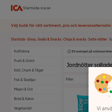
Startsida ica.se
Välj butik för rätt sortiment, pris och leveransalternativ
Startsida
Glass, Godis & Snacks
Chips & snacks
Salta nötter
J
Kräftskiva
Ett exempel på onlinesortimen
Frukt & Grönt
Jordnötter saltad
Kött, Chark & Fågel
Filter
Fisk & Skaldjur
Mejeri & Ost
Bröd & Kakor
Vi anvä
Vegetariskt