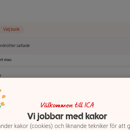
Välj butik
ordnötter saltade
t visas.
e
Välkommen till ICA
Vi jobbar med kakor
nder kakor (cookies) och liknande tekniker för att 