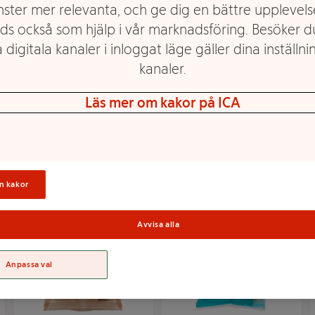
nster mer relevanta, och ge dig en bättre upplevels
ds också som hjälp i vår marknadsföring. Besöker 
 digitala kanaler i inloggat läge gäller dina inställnin
kanaler.
Jordnötter Salta 275g
Jordnötter saltade
Estrella
400g Treatville
Läs mer om kakor på ICA
Mer info
Mer info
Välj butik
Välj butik
n kakor
Avvisa alla
Anpassa val