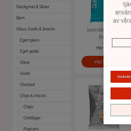
tjä
Färdigmat & Såser
använ
Barn
av våra
Glass, Godis & Snacks
Jordnötter 1kg ICA
Basic
Egen glass
Mer info
Eget godis
Välj butik
Glass
Godis
Godkän
Choklad
Chips & snacks
Chips
Ostbågar
Popcorn