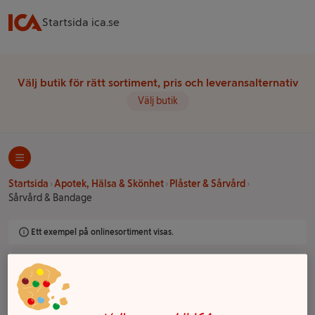
Startsida ica.se
Välj butik för rätt sortiment, pris och leveransalternativ
Välj butik
Startsida
Apotek, Hälsa & Skönhet
Plåster & Sårvård
Sårvård & Bandage
Ett exempel på onlinesortiment visas.
Sårvård & Bandage
Filter