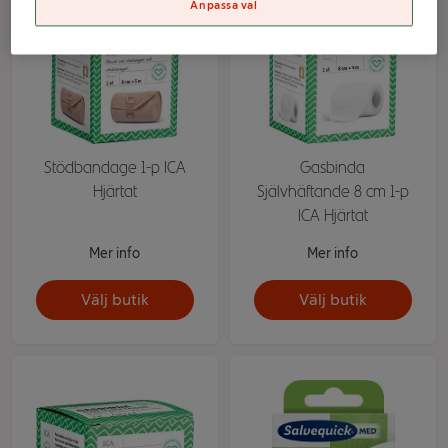
Anpassa val
Stödbandage 1-p ICA
Gasbinda
Hjärtat
Självhäftande 8 cm 1-p
ICA Hjärtat
Mer info
Mer info
Välj butik
Välj butik