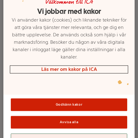
Välkommen till ICA
Vi jobbar med kakor
Vi använder kakor (cookies) och liknande tekniker för
att göra våra tjänster mer relevanta, och ge dig en
bättre upplevelse. De används också som hjälp i vår
marknadsföring. Besöker du någon av våra digitala
kanaler i inloggat läge gäller dina inställningar i alla
kanaler.
Läs mer om kakor på ICA
Första hjälpen väska
Alsolsprit 250ml ICA
Hjärtat
Mer info
Mer info
Godkänn kakor
Välj butik
Välj butik
Avvisa alla