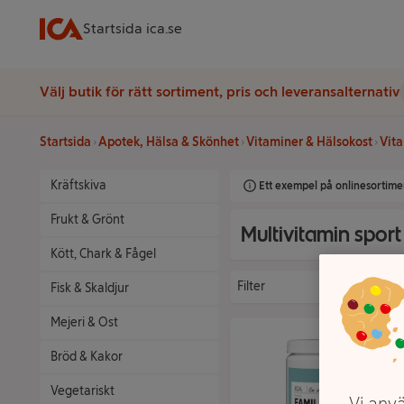
Startsida ica.se
Välj butik för rätt sortiment, pris och leveransalternativ
Startsida
Apotek, Hälsa & Skönhet
Vitaminer & Hälsokost
Vita
Kräftskiva
Ett exempel på onlinesortimen
Frukt & Grönt
Multivitamin sport
Kött, Chark & Fågel
Filter
Fisk & Skaldjur
Mejeri & Ost
Bröd & Kakor
Vegetariskt
Vi anvä