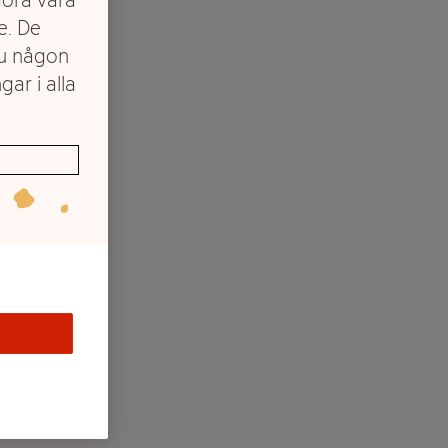
e. De
du någon
gar i alla