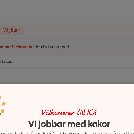
Välj butik
miner & Mineraler
Multivitamin sport
t visas.
Välkommen till ICA
Vi jobbar med kakor
nder kakor (cookies) och liknande tekniker för att 