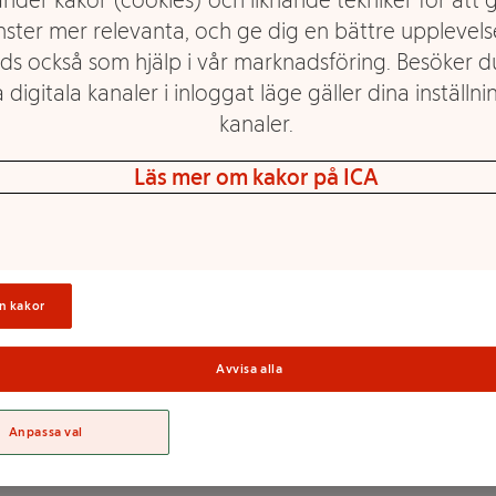
nster mer relevanta, och ge dig en bättre upplevels
ds också som hjälp i vår marknadsföring. Besöker 
 digitala kanaler i inloggat läge gäller dina inställnin
Multivitamin Sport
Multivitamin Sport
kanaler.
Kosttillskott 100st ICA
100st ICA Hjärtat
Hjärtat
Läs mer om kakor på ICA
Mer info
Mer info
Välj butik
Välj butik
n kakor
Avvisa alla
Anpassa val