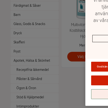
Färdigmat & Såser
tjä
använ
Barn
av våra
Glass, Godis & Snacks
Multivitamin Familj
Kosttillskott 100st ICA
Dryck
Hjärtat
Skafferi
Mer info
Fryst
Välj butik
Apotek, Hälsa & Skönhet
Godkän
Receptfria läkemedel
Plåster & Sårvård
Ögon & Öron
Stöd & Hjälpmedel
Intimprodukter