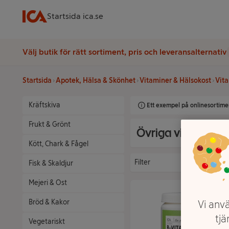
Startsida ica.se
Välj butik för rätt sortiment, pris och leveransalternativ
Startsida
Apotek, Hälsa & Skönhet
Vitaminer & Hälsokost
Vita
Kräftskiva
Ett exempel på onlinesortimen
Frukt & Grönt
Övriga vitaminer 
Kött, Chark & Fågel
Filter
Fisk & Skaldjur
Mejeri & Ost
Bröd & Kakor
Vi anvä
tjä
Vegetariskt