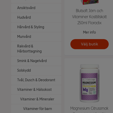
Ansiktsvård
Blutsaft Järn och
Vitaminer Kosttillskott
Hudvård
250ml Floradix
Hårvård & Styling
Mer info
Munvård
Välj butik
Rakvård &
Hårborttagning
Smink & Nagelvård
Solskydd
Tvål, Dusch & Deodorant
Vitaminer & Hälsokost
Vitaminer & Mineraler
Magnesium Citrussmak
Vitaminer för barn