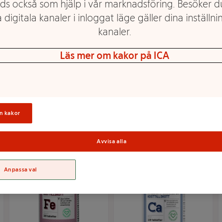
ds också som hjälp i vår marknadsföring. Besöker 
 digitala kanaler i inloggat läge gäller dina inställnin
kanaler.
Vitamin B12 + Folsyra
Mineral Järn flytande
Läs mer om kakor på ICA
Citronsmak 100-p
250ml ICA Hjärtat
BioSalma
Mer info
Mer info
n kakor
Välj butik
Välj butik
Avvisa alla
Anpassa val