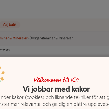
Välj butik
miner & Mineraler
Övriga vitaminer & Mineraler
t visas.
& Mineraler
Välkommen till ICA
Vi jobbar med kakor
nder kakor (cookies) och liknande tekniker för att 
nster mer relevanta, och ge dig en bättre upplevels