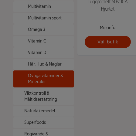
Tuggtablett 60st ICA
Multivitamin
Hjärtat
Multivitamin sport
Mer info
Omega 3
Vitamin C
Välj butik
Vitamin D
Hår, Hud & Naglar
Övriga vitaminer &
Mineraler
Viktkontroll &
Måltidsersättning
Naturläkemedel
Superfoods
Rogivande &