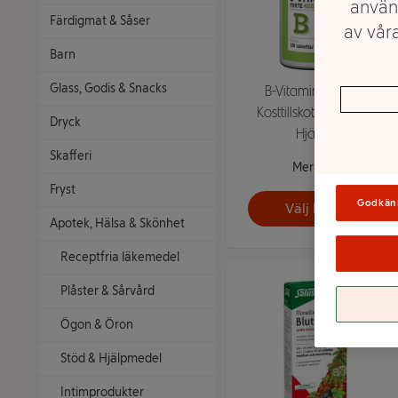
använ
Färdigmat & Såser
av våra
Barn
Glass, Godis & Snacks
B-Vitaminer Forte
Kosttillskott 100st ICA
Dryck
Hjärtat
Skafferi
Mer info
Fryst
Godkän
Välj butik
Apotek, Hälsa & Skönhet
Receptfria läkemedel
Plåster & Sårvård
Ögon & Öron
Stöd & Hjälpmedel
Intimprodukter