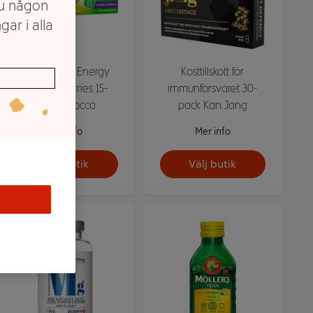
du någon
gar i alla
Multivitamin Energy
Kosttillskott för
Cassis & Berries 15-
immunförsvaret 30-
pack Berocca
pack Kan Jang
Mer info
Mer info
Välj butik
Välj butik