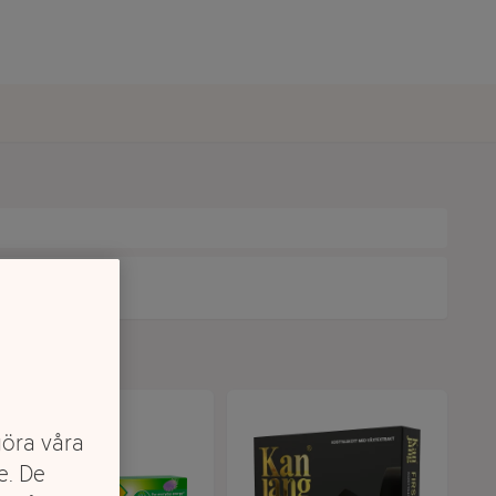
göra våra
e. De