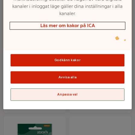
kanaler i inloggat läge gäller dina inställningar i alla
kanaler.
Läs mer om kakor på ICA
Godkänn kakor
Sticky notes kub
Sticky notes set 4st
Avvisa alla
Mer info
Mer info
Anpassa val
Välj butik
Välj butik