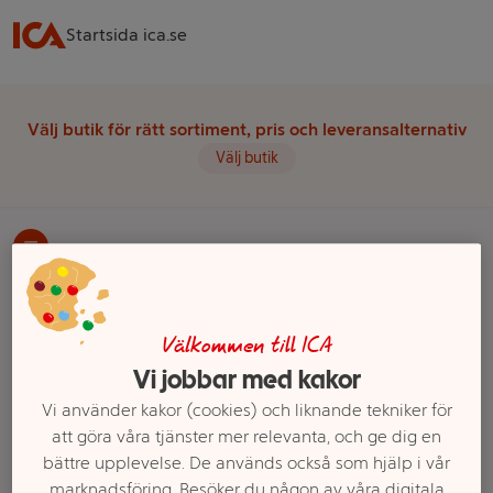
Startsida ica.se
Välj butik för rätt sortiment, pris och leveransalternativ
Välj butik
Startsida
Hem & Inredning
Kontor, Hobby & Pyssel
Skrivblock & Skrivarpapper
Post-it-lappar
Välkommen till ICA
Ett exempel på onlinesortiment visas.
Vi jobbar med kakor
Vi använder kakor (cookies) och liknande tekniker för
Post-it-lappar
att göra våra tjänster mer relevanta, och ge dig en
bättre upplevelse. De används också som hjälp i vår
Filter
marknadsföring. Besöker du någon av våra digitala