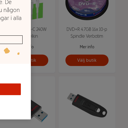
e. De
du någon
gar i alla
USB-C To USB-C 240W
DVD+R 4.7GB 16x 10-p
1m vit Belkin
Spindle Verbatim
Mer info
Mer info
Välj butik
Välj butik