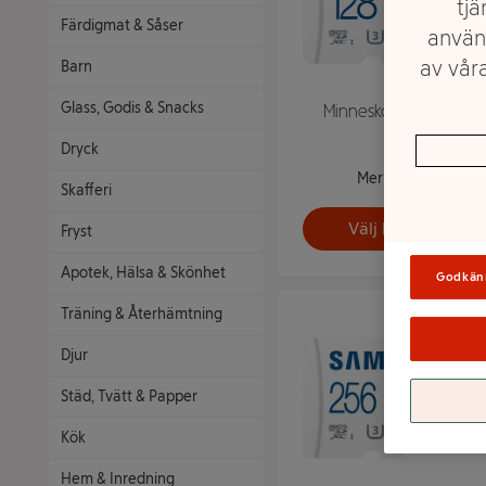
tjä
Färdigmat & Såser
använ
av våra
Barn
Glass, Godis & Snacks
Minneskort 128MB
Dryck
Mer info
Skafferi
Välj butik
Fryst
Apotek, Hälsa & Skönhet
Godkän
Träning & Återhämtning
Djur
Städ, Tvätt & Papper
Kök
Hem & Inredning