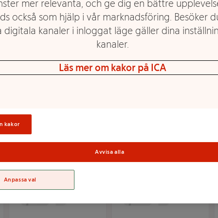
nster mer relevanta, och ge dig en bättre upplevels
ds också som hjälp i vår marknadsföring. Besöker 
 digitala kanaler i inloggat läge gäller dina inställnin
kanaler.
Minneskort 64MB
Minneskort 256MB
Läs mer om kakor på ICA
Mer info
Mer info
Välj butik
Välj butik
n kakor
Avvisa alla
Anpassa val