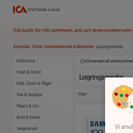
Startsida ica.se
Välj butik för rätt sortiment, pris och leveransalternativ
Startsida
Fritid
Hemelektronik & Batterier
Lagringsmedia
Kräftskiva
Ett exempel på onlinesortimen
Frukt & Grönt
Lagringsmedia
Kött, Chark & Fågel
Filter
Fisk & Skaldjur
Mejeri & Ost
Bröd & Kakor
Vi anvä
Vegetariskt