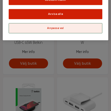
Avvisa alla
Anpassa val
Väggladdare dubbel
Väggladdare USB-C 20
USB-C 65W Belkin
W
Mer info
Mer info
Välj butik
Välj butik