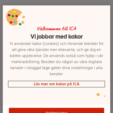
Välkommen till ICA
Vi jobbar med kakor
Vi använder kakor (cookies) och liknande tekniker för
att göra våra tjänster mer relevanta, och ge dig en
bättre upplevelse. De används också som hjälp i vår
USB-C to USB-C 2m
Kabel USB-C HDMI 2.1
marknadsföring. Besöker du någon av våra digitala
dubbelpack vit Belkin
2M Belkin
kanaler i inloggat läge gäller dina inställningar i alla
Mer info
Mer info
kanaler.
Läs mer om kakor på ICA
Välj butik
Välj butik
Godkänn kakor