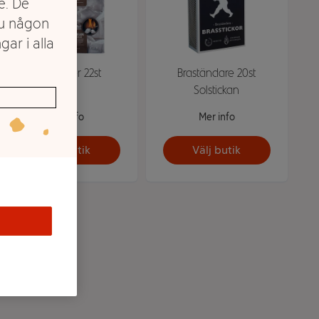
e. De
du någon
gar i alla
Tändkuber 22st
Braständare 20st
Solstickan
Mer info
Mer info
Välj butik
Välj butik