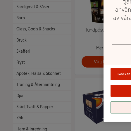
tjä
Färdigmat & Såser
använ
av våra
Barn
Glass, Godis & Snacks
Tändpåsar 25 pack
Dryck
Mer info
Skafferi
Välj butik
Fryst
Apotek, Hälsa & Skönhet
Godkän
Träning & Återhämtning
Djur
Städ, Tvätt & Papper
Kök
Hem & Inredning