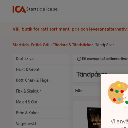
Startsida ica.se
Välj butik för rätt sortiment, pris och leveransalternativ
Startsida
Fritid
Grill
Tändare & Tändstickor
Tändpåsar
Kräftskiva
Ett exempel på onlinesortimen
Frukt & Grönt
Tändpåsar
Kött, Chark & Fågel
Filter
Fisk & Skaldjur
Mejeri & Ost
Bröd & Kakor
Vi anvä
Vegetariskt