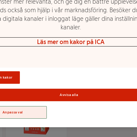
nster mer relevanta, och ge dig en bättre upplevels
ds också som hjälp i vår marknadsföring. Besöker 
 digitala kanaler i inloggat läge gäller dina inställnin
kanaler.
Tändpåsar Bras &
Tändkuber 72 st
Grilltändare 100-p
Läs mer om kakor på ICA
Mer info
Mer info
Välj butik
Välj butik
n kakor
Avvisa alla
Anpassa val