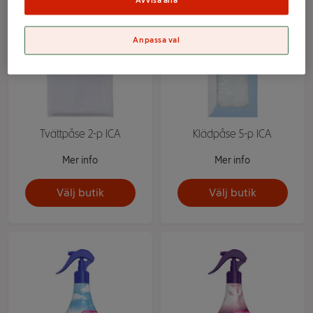
Avvisa alla
Anpassa val
Tvättpåse 2-p ICA
Klädpåse 5-p ICA
Mer info
Mer info
Välj butik
Välj butik