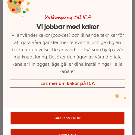
Välkommen till ICA
Vi jobbar med kakor
Vi använder kakor (cookies) och liknande tekniker för
att göra våra tjänster mer relevanta, och ge dig en
bättre upplevelse. De används också som hjälp i vår
marknadsföring. Besöker du någon av våra digitala
kanaler i inloggat läge gäller dina inställningar i alla
kanaler.
Textilspray
Klädvårdsrulle 5m ICA
Smultronblom 500ml
Läs mer om kakor på ICA
Ren Logik
Mer info
Mer info
Välj butik
Välj butik
Godkänn kakor