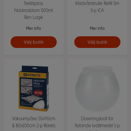
Textilspray
Klädvårdsrulle Refill 5m
Näckrosblom 500ml
3-p ICA
Ren Logik
Mer info
Mer info
Välj butik
Välj butik
Vakuumpåse 55x90cm
Doseringsboll för
& 80x100cm 2-p Rörets
flytande tvättmedel 1-p