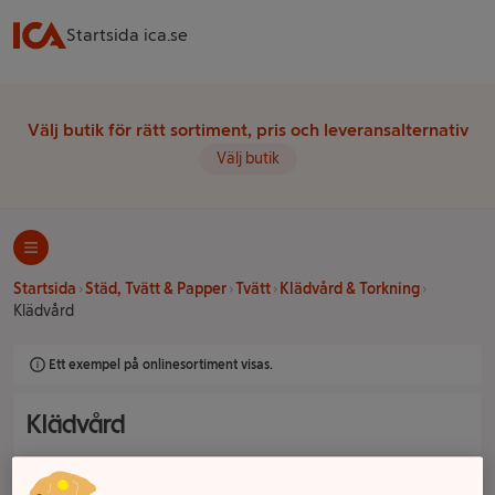
Startsida ica.se
Välj butik för rätt sortiment, pris och leveransalternativ
Välj butik
Startsida
Städ, Tvätt & Papper
Tvätt
Klädvård & Torkning
Klädvård
Ett exempel på onlinesortiment visas.
Klädvård
Filter