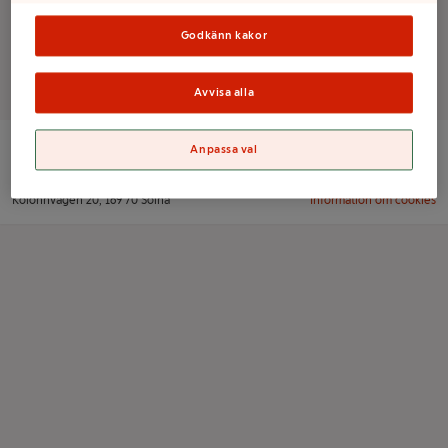
Godkänn kakor
Det finns tyvärr inga produkter i den här kategorin
Avvisa alla
Anpassa val
ICA Sverige AB
Orgnr: 556021-0261
Kolonnvägen 20, 169 70 Solna
Information om cookies