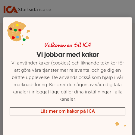
Startsida ica.se
Välj butik för rätt sortiment, pris och leveransalternativ
Välj butik
Välkommen till ICA
Vi jobbar med kakor
Vi använder kakor (cookies) och liknande tekniker för
att göra våra tjänster mer relevanta, och ge dig en
bättre upplevelse. De används också som hjälp i vår
Startsida
Blommor & Trädgård
Krukor & Vaser
Krukor
marknadsföring. Besöker du någon av våra digitala
Trädgårdskrukor
kanaler i inloggat läge gäller dina inställningar i alla
kanaler.
Ett exempel på onlinesortiment visas.
Läs mer om kakor på ICA
Trädgårdskrukor
Filter