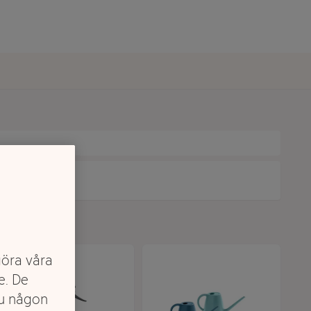
göra våra
e. De
du någon