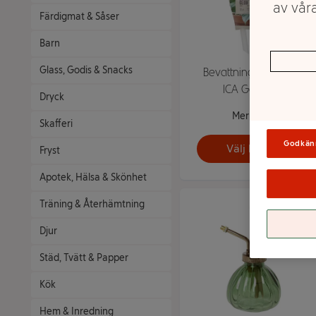
av våra
Färdigmat & Såser
Barn
Glass, Godis & Snacks
Bevattningsglob 2-p
ICA Garden
Dryck
Mer info
Skafferi
Godkän
Välj butik
Fryst
Apotek, Hälsa & Skönhet
Träning & Återhämtning
Djur
Städ, Tvätt & Papper
Kök
Hem & Inredning