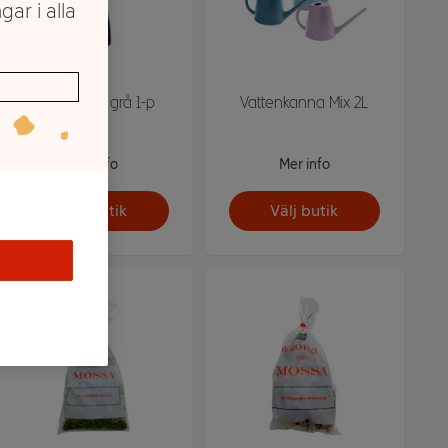
gar i alla
Sprayflaska grå 1-p
Vattenkanna Mix 2L
Mer info
Mer info
Välj butik
Välj butik