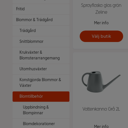
Sprayflaska glas grön
Fritid
Zeline
Blommor & Trädgård
Mer info
Trädgård
Välj butik
Snittblommor
Krukväxter &
Blomsterarrangemang
Utomhusväxter
Konstgjorda Blommor &
Växter
Blomtillbehör
Uppbindning &
Vattenkanna Grå 2L
Blompinnar
Blomdekorationer
Mer info