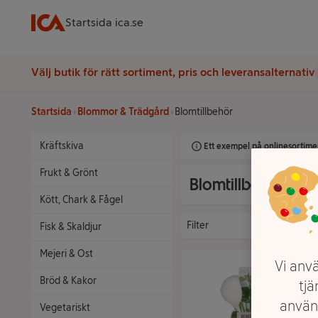
Startsida ica.se
Välj butik för rätt sortiment, pris och leveransalternativ
Startsida
Blommor & Trädgård
Blomtillbehör
Kräftskiva
Ett exempel på onlinesortimen
Frukt & Grönt
Blomtillbehör
Kött, Chark & Fågel
Filter
Fisk & Skaldjur
Mejeri & Ost
Vi anvä
Bröd & Kakor
tjä
använ
Vegetariskt