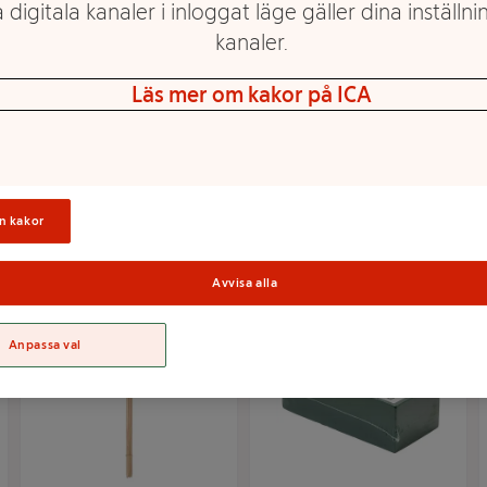
 digitala kanaler i inloggat läge gäller dina inställnin
kanaler.
Läs mer om kakor på ICA
Dekor mossa vit 80g
Sprayflaska Grå 0,6L
Mer info
Mer info
n kakor
Välj butik
Välj butik
Avvisa alla
Anpassa val