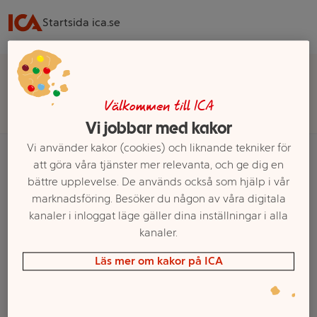
Startsida ica.se
Välj butik för rätt sortiment, pris och leveransalternativ
Välj butik
Välkommen till ICA
Vi jobbar med kakor
Vi använder kakor (cookies) och liknande tekniker för
att göra våra tjänster mer relevanta, och ge dig en
bättre upplevelse. De används också som hjälp i vår
Startsida
Blommor & Trädgård
Trädgårdsmöbler
Parasoll
marknadsföring. Besöker du någon av våra digitala
kanaler i inloggat läge gäller dina inställningar i alla
Ett exempel på onlinesortiment visas.
kanaler.
Parasoll
Läs mer om kakor på ICA
Filter