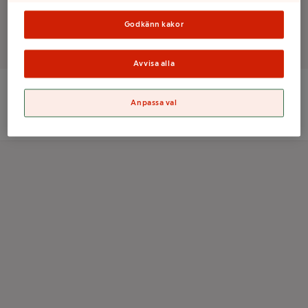
Godkänn kakor
Det finns tyvärr inga produkter i den här kategorin
Avvisa alla
Anpassa val
ICA Sverige AB
Orgnr: 556021-0261
Kolonnvägen 20, 169 70 Solna
Information om cookies