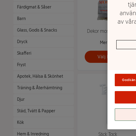
tjä
Färdigmat & Såser
använ
Barn
av våra
Glass, Godis & Snacks
Dekor mossa vit 80g
Dryck
Mer info
Skafferi
Välj butik
Fryst
Apotek, Hälsa & Skönhet
Godkän
Träning & Återhämtning
Djur
Städ, Tvätt & Papper
Kök
Stick Tack
Hem & Inredning