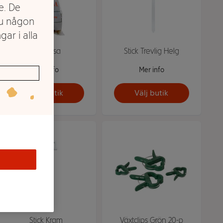
e. De
du någon
gar i alla
Vitmossa
Stick Trevlig Helg
Mer info
Mer info
Välj butik
Välj butik
Stick Kram
Växtclips Grön 20-p