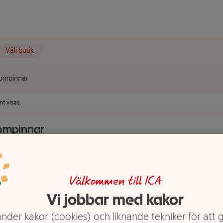
Välj butik
lompinnar
t visas.
ompinnar
Välkommen till ICA
Vi jobbar med kakor
nder kakor (cookies) och liknande tekniker för att 