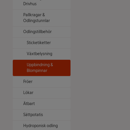
Drivhus
Pallkragar &
Odlingstunnlar
Odlingstillbehör
Sticketiketter
Växtbelysning
Uppbindning &
Blompinnar
Fröer
Lökar
Ätbart
Sättpotatis
Hydroponisk odling