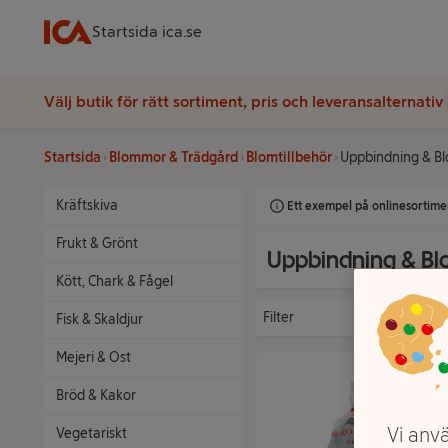
Startsida ica.se
Välj butik för rätt sortiment, pris och leveransalternativ
Startsida
Blommor & Trädgård
Blomtillbehör
Uppbindning & B
Kräftskiva
Ett exempel på onlinesortimen
Frukt & Grönt
Uppbindning & Bl
Kött, Chark & Fågel
Filter
Fisk & Skaldjur
Mejeri & Ost
Bröd & Kakor
Vi anvä
Vegetariskt