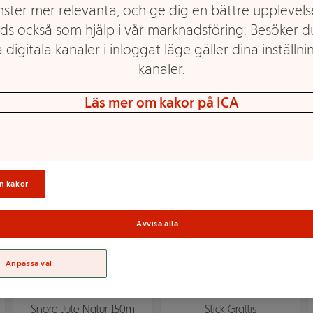
nster mer relevanta, och ge dig en bättre upplevels
ds också som hjälp i vår marknadsföring. Besöker 
 digitala kanaler i inloggat läge gäller dina inställnin
kanaler.
Blompinne 30cm 10-p
Grönmossa
Mer info
Mer info
Läs mer om kakor på ICA
Välj butik
Välj butik
n kakor
Avvisa alla
Anpassa val
Snöre Jute Natur 150m
Stick Grattis