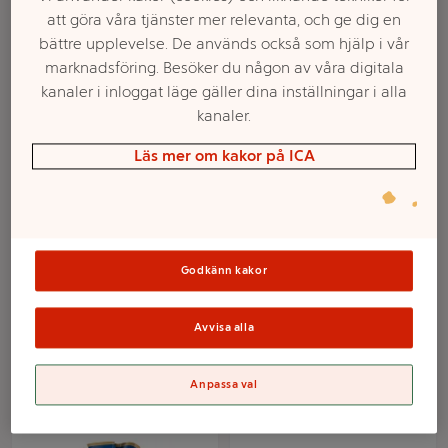
att göra våra tjänster mer relevanta, och ge dig en
bättre upplevelse. De används också som hjälp i vår
marknadsföring. Besöker du någon av våra digitala
kanaler i inloggat läge gäller dina inställningar i alla
kanaler.
Läs mer om kakor på ICA
Levain Rågfranska 4-
Danskt Rågbröd 700g
pack 270 g Bake My
Bake My Day
Godkänn kakor
Day
Mer info
Mer info
Avvisa alla
Välj butik
Välj butik
Anpassa val