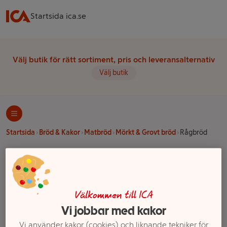
Startsida ica.se
Välj butik för rätt sortiment, pris och leveransalternativ
Välj butik
Startsida
Bröd & Kakor
Matbröd
Mörkt & Grovt bröd
Rågbröd
Ett exempel på onlinesortiment visas.
Rågbröd
Välkommen till ICA
Vi jobbar med kakor
Filter
Vi använder kakor (cookies) och liknande tekniker för