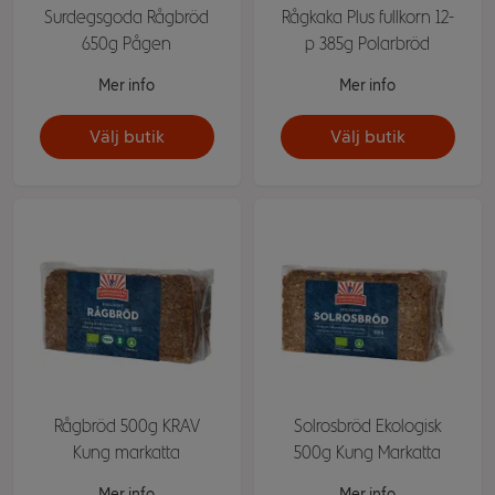
Surdegsgoda Rågbröd
Rågkaka Plus fullkorn 12-
650g Pågen
p 385g Polarbröd
Mer info
Mer info
Välj butik
Välj butik
Rågbröd 500g KRAV
Solrosbröd Ekologisk
Kung markatta
500g Kung Markatta
Mer info
Mer info