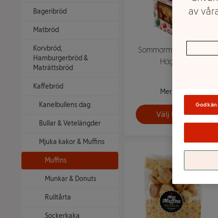
av våra
Bageribröd
Matbröd
Korvbröd,
Sommarmuffins 200g
Hamburgerbröd &
Hägges
Maträttsbröd
Kaffebröd
Mer info
Kanelbullens dag
Godkän
Välj butik
Bullar & Vetelängder
Mjuka kakor & Muffins
Muffins
Munkar & Donuts
Rulltårta
Sockerkaka