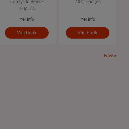
Krämfyllda 8-pack
200g Hägges
240g ICA
Mer info
Mer info
Välj butik
Välj butik
Nästa