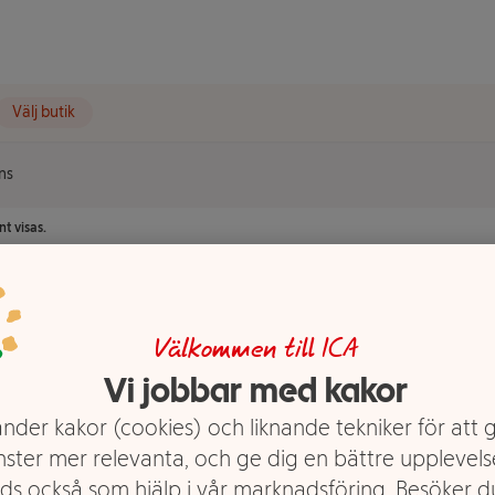
Välj butik
ns
t visas.
Välkommen till ICA
Vi jobbar med kakor
nder kakor (cookies) och liknande tekniker för att 
nster mer relevanta, och ge dig en bättre upplevels
ds också som hjälp i vår marknadsföring. Besöker 