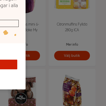
gar i alla
Blåbärsmuffins mini 6-
Citronmuffins Fyllda
pack 300 g Bake My
280g ICA
Day
Mer info
Mer info
Välj butik
Välj butik