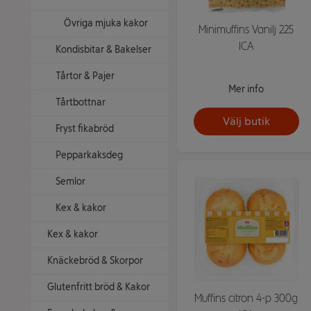
Övriga mjuka kakor
Minimuffins Vanilj 225
ICA
Kondisbitar & Bakelser
Tårtor & Pajer
Mer info
Tårtbottnar
Välj butik
Fryst fikabröd
Pepparkaksdeg
Semlor
Kex & kakor
Kex & kakor
Knäckebröd & Skorpor
Glutenfritt bröd & Kakor
Muffins citron 4-p 300g