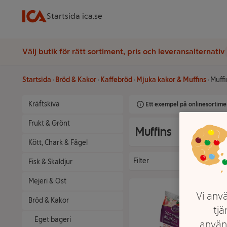
Startsida ica.se
Välj butik för rätt sortiment, pris och leveransalternativ
Startsida
Bröd & Kakor
Kaffebröd
Mjuka kakor & Muffins
Muffi
Kräftskiva
Ett exempel på onlinesortimen
Frukt & Grönt
Muffins
Kött, Chark & Fågel
Filter
Fisk & Skaldjur
Mejeri & Ost
Vi anvä
Bröd & Kakor
tjä
Eget bageri
använ