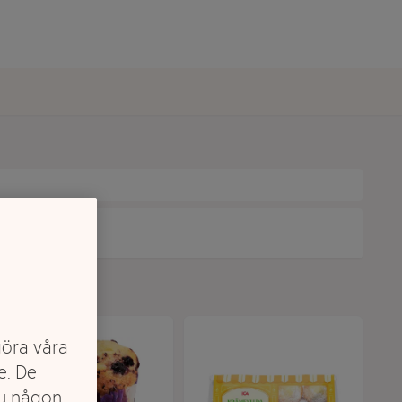
göra våra
e. De
du någon