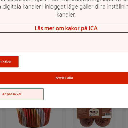
 digitala kanaler i inloggat läge gäller dina inställnin
kanaler.
Läs mer om kakor på ICA
Pepparkaksmuffins
Lussemuffins 200g
200g Hägges
Hägges
Mer info
Mer info
n kakor
Välj butik
Välj butik
Avvisa alla
Anpassa val