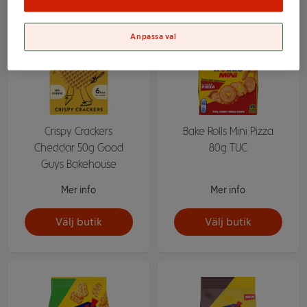
Anpassa val
Crispy Crackers
Bake Rolls Mini Pizza
Cheddar 50g Good
80g TUC
Guys Bakehouse
Mer info
Mer info
Välj butik
Välj butik