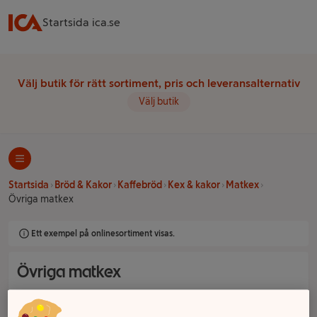
Startsida ica.se
Välj butik för rätt sortiment, pris och leveransalternativ
Välj butik
Startsida
Bröd & Kakor
Kaffebröd
Kex & kakor
Matkex
Övriga matkex
Ett exempel på onlinesortiment visas.
Övriga matkex
Filter