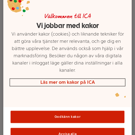
Välkommen till ICA
Vi jobbar med kakor
Vi använder kakor (cookies) och liknande tekniker för
att göra våra tjänster mer relevanta, och ge dig en
bättre upplevelse. De används också som hjälp i vår
marknadsföring. Besöker du någon av våra digitala
kanaler i inloggat läge gäller dina inställningar i alla
kanaler.
Mini Crispbread Grain &
Crispy Crackers -
Sea Salt 100 g Linkosuo
Paprika 50g Good Guys
Läs mer om kakor på ICA
Bakehouse
Mer info
Mer info
Välj butik
Välj butik
Godkänn kakor
Avvisa alla