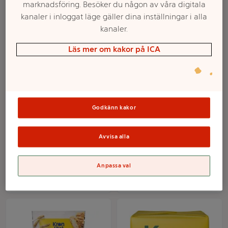
marknadsföring. Besöker du någon av våra digitala
kanaler i inloggat läge gäller dina inställningar i alla
kanaler.
Läs mer om kakor på ICA
Godkänn kakor
Torrjäst Matbröd 14g 2st
Surdeg Råg 150g
Kronjäst
Kronjäst
Avvisa alla
Mer info
Mer info
Anpassa val
Välj butik
Välj butik