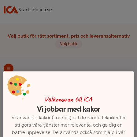
Startsida ica.se
Välj butik för rätt sortiment, pris och leveransalternativ
Välj butik
Startsida
Mejeri & Ost
Ägg & Jäst
Jäst
Ett exempel på onlinesortiment visas.
Välkommen till ICA
Vi jobbar med kakor
Jäst
Vi använder kakor (cookies) och liknande tekniker för
att göra våra tjänster mer relevanta, och ge dig en
Filter
bättre upplevelse. De används också som hjälp i vår