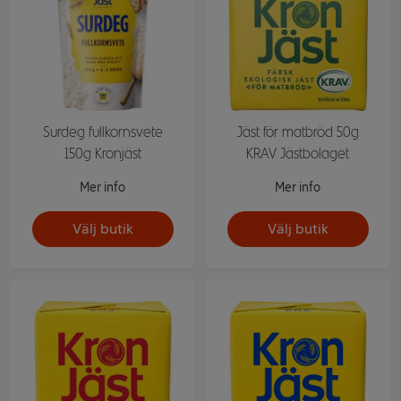
Surdeg fullkornsvete
Jäst för matbröd 50g
150g Kronjäst
KRAV Jästbolaget
Mer info
Mer info
Välj butik
Välj butik