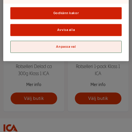
Godkänn kakor
Avvisa alla
Anpassa val
Rotselleri Delad ca
Rotselleri 1-pack Klass 1
300g Klass 1 ICA
ICA
Mer info
Mer info
Välj butik
Välj butik