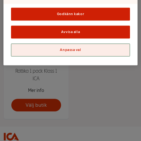
Godkänn kakor
Avvisa alla
Anpassa val
Rättika 1 pack Klass 1
ICA
Mer info
Välj butik