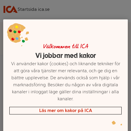
Startsida ica.se
Välj butik för rätt sortiment, pris och leveransalternativ
Välj butik
Välkommen till ICA
Vi jobbar med kakor
Vi använder kakor (cookies) och liknande tekniker för
att göra våra tjänster mer relevanta, och ge dig en
Startsida
Frukt & Grönt
Rotfrukter
Rättika
bättre upplevelse. De används också som hjälp i vår
marknadsföring. Besöker du någon av våra digitala
Ett exempel på onlinesortiment visas.
kanaler i inloggat läge gäller dina inställningar i alla
kanaler.
Rättika
Läs mer om kakor på ICA
Filter