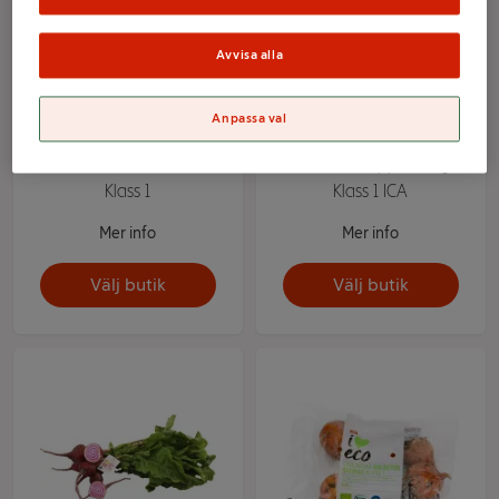
Avvisa alla
Anpassa val
Gulbetor 500 Gram ICA
Gulbeta Knippe 500g
Klass 1
Klass 1 ICA
Mer info
Mer info
Välj butik
Välj butik