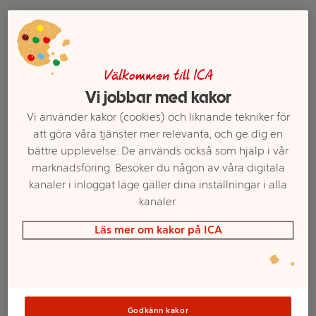
Välkommen till ICA
Vi jobbar med kakor
Vi använder kakor (cookies) och liknande tekniker för
att göra våra tjänster mer relevanta, och ge dig en
bättre upplevelse. De används också som hjälp i vår
Förkokta klyftade
Förkokta rödbetor 500g
marknadsföring. Besöker du någon av våra digitala
Rödbetor 500g Klass 1
Klass 1 ICA
kanaler i inloggat läge gäller dina inställningar i alla
kanaler.
Mer info
Mer info
Läs mer om kakor på ICA
Välj butik
Välj butik
Godkänn kakor