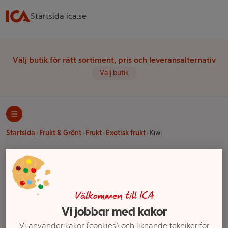
Startsida ica.se
Välj butik för rätt sortiment, pris och leveransalternativ
Välj butik
Startsida
Frukt & Grönt
Frukt
Exotisk frukt
Kiwi
Ett exempel på onlinesortiment visas.
Kiwi
Välkommen till ICA
Vi jobbar med kakor
Filter
Vi använder kakor (cookies) och liknande tekniker för