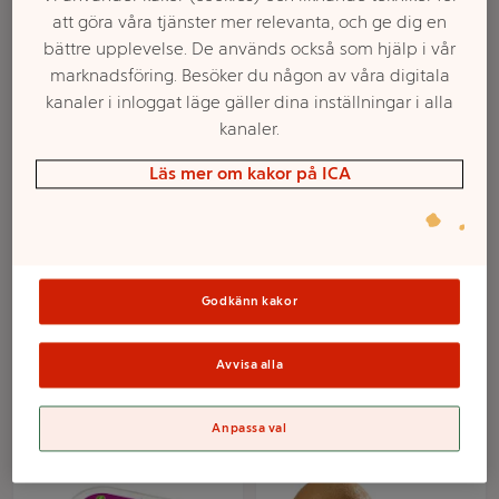
att göra våra tjänster mer relevanta, och ge dig en
bättre upplevelse. De används också som hjälp i vår
marknadsföring. Besöker du någon av våra digitala
kanaler i inloggat läge gäller dina inställningar i alla
kanaler.
Läs mer om kakor på ICA
Kiwi gul 500g Klass 1
Kiwi i korg 800g Klass 2
ICA
Godkänn kakor
Mer info
Mer info
Avvisa alla
Välj butik
Välj butik
Anpassa val