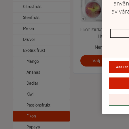
använ
Citrusfrukt
av våra
Stenfrukt
Melon
Fikon färska 200g Klass
1 ICA
Druvor
Mer info
Exotisk frukt
Välj butik
Mango
Godkän
Ananas
Dadlar
Kiwi
Passionsfrukt
Fikon
Papaya