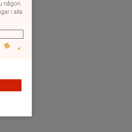
du någon
gar i alla