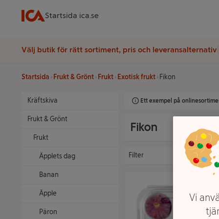
Startsida ica.se
Välj butik för rätt sortiment, pris och leveransalternativ
Startsida
Frukt & Grönt
Frukt
Exotisk frukt
Fikon
Kräftskiva
Ett exempel på onlinesortimen
Frukt & Grönt
Fikon
Frukt
Filter
Äpplets dag
Banan
Äpple
Vi anvä
tjä
Päron