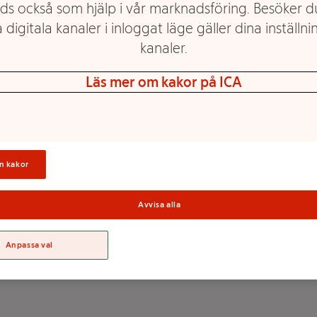
ds också som hjälp i vår marknadsföring. Besöker 
 digitala kanaler i inloggat läge gäller dina inställnin
kanaler.
Fikon 4st 180g Klass 1
Fikon färska 1-pack
Läs mer om kakor på ICA
ICA
Klass 1 ICA
Mer info
Mer info
Välj butik
Välj butik
n kakor
Avvisa alla
Anpassa val