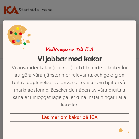
Startsida ica.se
Välj butik för rätt sortiment, pris och leveransalternativ
Välj butik
Välkommen till ICA
Vi jobbar med kakor
Vi använder kakor (cookies) och liknande tekniker för
att göra våra tjänster mer relevanta, och ge dig en
Startsida
Frukt & Grönt
Frukt
Exotisk frukt
Passionsfrukt
bättre upplevelse. De används också som hjälp i vår
marknadsföring. Besöker du någon av våra digitala
Ett exempel på onlinesortiment visas.
kanaler i inloggat läge gäller dina inställningar i alla
kanaler.
Passionsfrukt
Läs mer om kakor på ICA
Filter