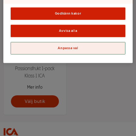
Godkänn kakor
Avvisa alla
Anpassa val
Passionsfrukt 1-pack
Klass 1 ICA
Mer info
Välj butik