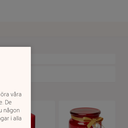
göra våra
e. De
du någon
gar i alla