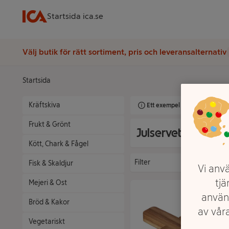
Startsida ica.se
Välj butik för rätt sortiment, pris och leveransalternativ
Startsida
Kräftskiva
Ett exempel på onlinesortimen
Frukt & Grönt
Julservetter, Ljus 
Kött, Chark & Fågel
Filter
Fisk & Skaldjur
Vi anvä
tjä
Mejeri & Ost
använ
Bröd & Kakor
av våra
Vegetariskt