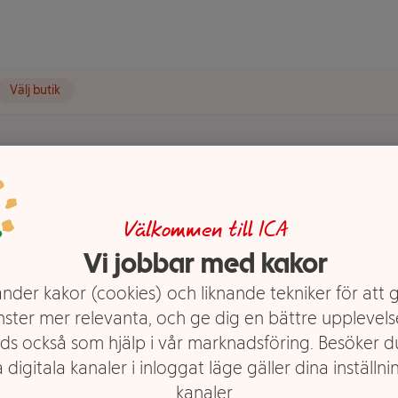
Välj butik
t visas.
& Juldukning
Välkommen till ICA
Vi jobbar med kakor
nder kakor (cookies) och liknande tekniker för att 
nster mer relevanta, och ge dig en bättre upplevels
ds också som hjälp i vår marknadsföring. Besöker 
 digitala kanaler i inloggat läge gäller dina inställnin
kanaler.
Servett Starsilver