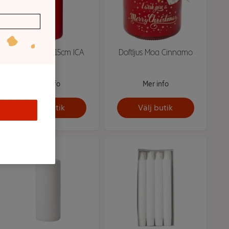
Blockljus Röd 15cm ICA
Doftljus Moa Cinnamo
Mer info
Mer info
Välj butik
Välj butik