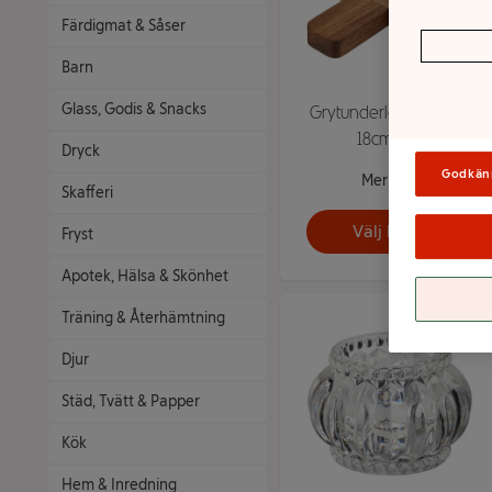
Färdigmat & Såser
Barn
Glass, Godis & Snacks
Grytunderlägg Akacia
18cm ICA
Dryck
Godkän
Mer info
Skafferi
Välj butik
Fryst
Apotek, Hälsa & Skönhet
Träning & Återhämtning
Djur
Städ, Tvätt & Papper
Kök
Hem & Inredning