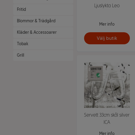
Ljuslykta Leo
Fritid
Blommor & Trädgård
Mer info
Kläder & Accessoarer
Välj butik
Tobak
Grill
Servett 33cm skål silver
ICA
Mer info