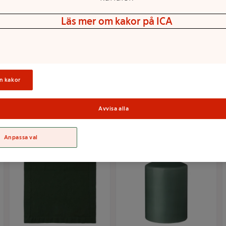
40cm ICA
Läs mer om kakor på ICA
LED Stora värmeljus 2p
ICA
n kakor
Mer info
Mer info
Välj butik
Välj butik
Avvisa alla
Anpassa val