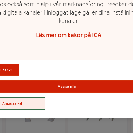
ds också som hjälp i vår marknadsföring. Besöker 
 digitala kanaler i inloggat läge gäller dina inställnin
kanaler.
Ljusslinga Clippy
FIRA ljusslinga 10LED
Läs mer om kakor på ICA
Klädnypor Star
Vit 1st Star Trading
Trading
Mer info
Mer info
Välj butik
Välj butik
n kakor
Avvisa alla
Anpassa val