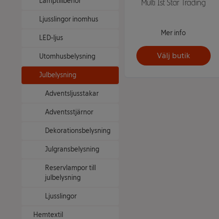
Lamptillbehör
Multi 1st Star Trading
Ljusslingor inomhus
Mer info
LED-ljus
Välj butik
Utomhusbelysning
Julbelysning
Adventsljusstakar
Adventsstjärnor
Dekorationsbelysning
Julgransbelysning
Reservlampor till
julbelysning
Ljusslingor
Hemtextil