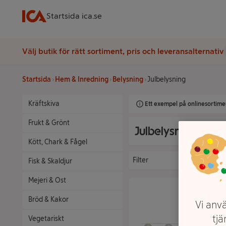
Startsida ica.se
Välj butik för rätt sortiment, pris och leveransalternativ
Startsida
Hem & Inredning
Belysning
Julbelysning
Kräftskiva
Ett exempel på onlinesortimen
Frukt & Grönt
Julbelysning
Kött, Chark & Fågel
Filter
Fisk & Skaldjur
Mejeri & Ost
Bröd & Kakor
Vi anvä
tjä
Vegetariskt