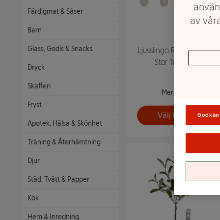
använ
Färdigmat & Såser
av våra
Barn
Glass, Godis & Snacks
Ljusslinga Risboll 10Lvit
Star Trading
Dryck
Skafferi
Mer info
Fryst
Välj butik
Godkän
Apotek, Hälsa & Skönhet
Träning & Återhämtning
Djur
Städ, Tvätt & Papper
Kök
Hem & Inredning