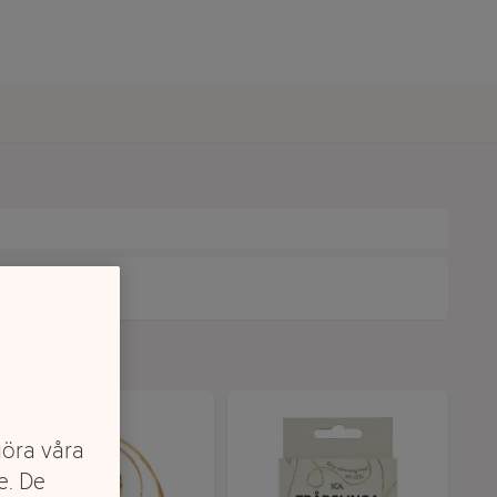
göra våra
e. De