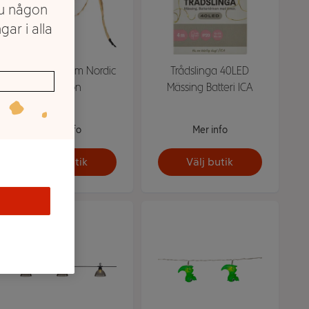
du någon
gar i alla
Vit ljusslinga 3m Nordic
Trådslinga 40LED
Season
Mässing Batteri ICA
Mer info
Mer info
Välj butik
Välj butik