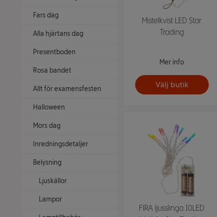
Fars dag
Mistelkvist LED Star
Trading
Alla hjärtans dag
Presentboden
Mer info
Rosa bandet
Välj butik
Allt för examensfesten
Halloween
Mors dag
Inredningsdetaljer
Belysning
Ljuskällor
Lampor
FIRA ljusslinga 10LED